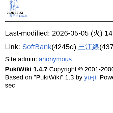
城下町
榛名
江戸城
特別
2025-12-23
秋田自動車道
Last-modified: 2026-05-05 (火) 14
Link:
SoftBank
(4245d)
三江線
(43
Site admin:
anonymous
PukiWiki 1.4.7
Copyright © 2001-20
Based on "PukiWiki" 1.3 by
yu-ji
. Pow
sec.