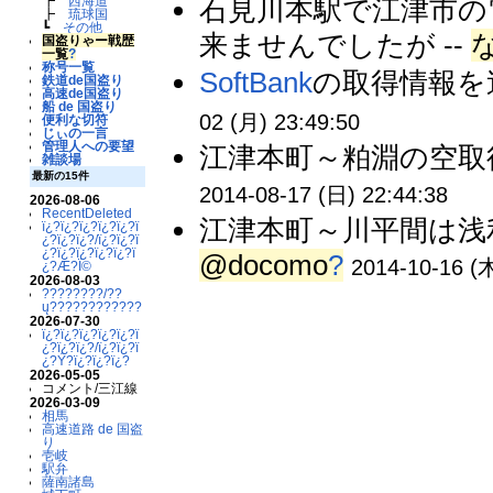
石見川本駅で江津市の
┣
西海道
┣
琉球国
┗
その他
来ませんでしたが --
な
国盗りゃー戦歴
一覧
?
称号一覧
SoftBank
の取得情報を
鉄道de国盗り
高速de国盗り
船 de 国盗り
02 (月) 23:49:50
便利な切符
じぃの一言
管理人への要望
江津本町～粕淵の空取
雑談場
最新の15件
2014-08-17 (日) 22:44:38
2026-08-06
RecentDeleted
江津本町～川平間は浅
ï¿?ï¿?ï¿?ï¿?ï¿?ï
¿?ï¿?ï¿?/ï¿?ï¿?ï
¿?ï¿?ï¿?ï¿?ï¿?ï
@docomo
?
2014-10-16 (木
¿?Æ?Ï©
2026-08-03
????????/??
ų????????????
2026-07-30
ï¿?ï¿?ï¿?ï¿?ï¿?ï
¿?ï¿?ï¿?/ï¿?ï¿?ï
¿?Ý?ï¿?ï¿?ï¿?
2026-05-05
コメント/三江線
2026-03-09
相馬
高速道路 de 国盗
り
壱岐
駅弁
薩南諸島