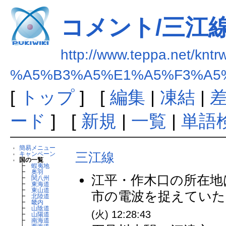
コメント/三江
http://www.teppa.net/kntr
%A5%B3%A5%E1%A5%F3%A5
[
トップ
] [
編集
|
凍結
|
ード
] [
新規
|
一覧
|
単語
簡易メニュー
三江線
キャンペーン
国の一覧
┣
蝦夷地
┣
奥羽
江平・作木口の所在地
┣
関八州
┣
東海道
┣
東山道
市の電波を捉えていたよ
┣
北陸道
┣
畿内
┣
山陰道
(火) 12:28:43
┣
山陽道
┣
南海道