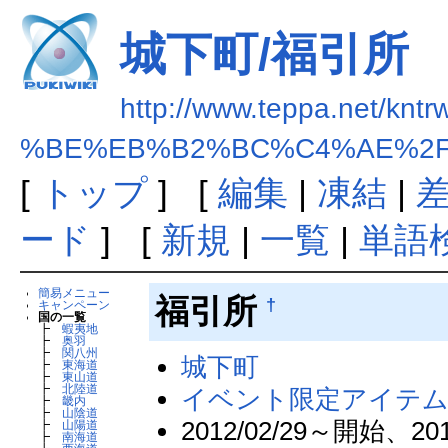
城下町/福引所
http://www.teppa.net/kntr
%BE%EB%B2%BC%C4%AE%2
[
トップ
] [
編集
|
凍結
|
ード
] [
新規
|
一覧
|
単語
簡易メニュー
福引所
†
キャンペーン
国の一覧
┣
蝦夷地
┣
奥羽
┣
関八州
城下町
┣
東海道
┣
東山道
┣
北陸道
イベント限定アイテ
┣
畿内
┣
山陰道
2012/02/29～開始、2
┣
山陽道
┣
南海道