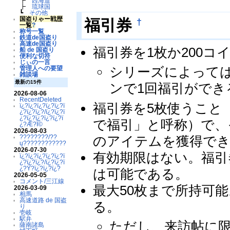
┣
西海道
┣
琉球国
┗
その他
国盗りゃー戦歴
†
福引券
一覧
?
称号一覧
鉄道de国盗り
高速de国盗り
福引券を1枚か200コ
船 de 国盗り
便利な切符
じぃの一言
シリーズによっては
管理人への要望
雑談場
最新の15件
ンで1回福引ができ
2026-08-06
RecentDeleted
福引券を5枚使うこと
ï¿?ï¿?ï¿?ï¿?ï¿?ï
¿?ï¿?ï¿?/ï¿?ï¿?ï
¿?ï¿?ï¿?ï¿?ï¿?ï
で福引」と呼称）で、
¿?Æ?Ï©
2026-08-03
のアイテムを獲得できるよう
????????/??
ų????????????
2026-07-30
有効期限はない。福引
ï¿?ï¿?ï¿?ï¿?ï¿?ï
¿?ï¿?ï¿?/ï¿?ï¿?ï
¿?Ý?ï¿?ï¿?ï¿?
は可能である。
2026-05-05
コメント/三江線
最大50枚まで所持可
2026-03-09
相馬
高速道路 de 国盗
る。
り
壱岐
駅弁
ただし、来訪帖に限
薩南諸島