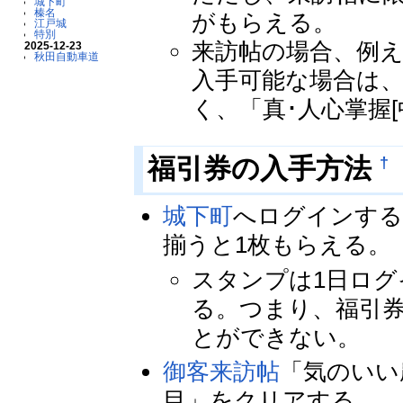
城下町
榛名
がもらえる。
江戸城
特別
来訪帖の場合、例え
2025-12-23
秋田自動車道
入手可能な場合は、
く、「真･人心掌握
†
福引券の入手方法
城下町
へログインする
揃うと1枚もらえる。
スタンプは1日ログ
る。つまり、福引
とができない。
御客来訪帖
「気のいい
目」をクリアする。