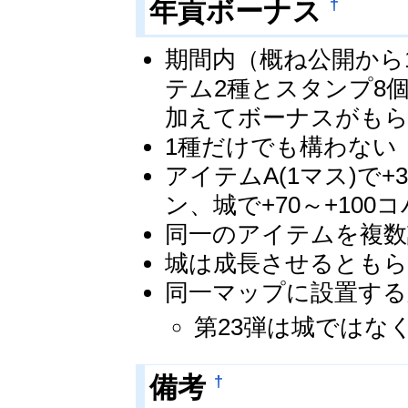
†
年貢ボーナス
期間内（概ね公開から
テム2種とスタンプ8
加えてボーナスがも
1種だけでも構わない
アイテムA(1マス)で+
ン、城で+70～+10
同一のアイテムを複数
城は成長させるとも
同一マップに設置する
第23弾は城ではな
†
備考