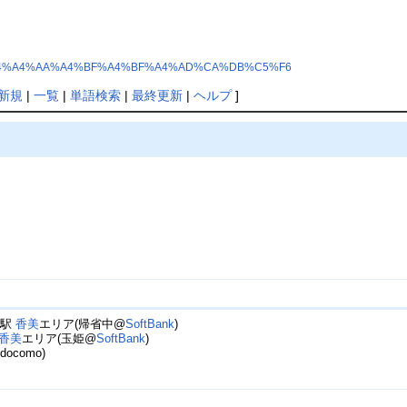
AB%A4%C4%A4%AA%A4%BF%A4%BF%A4%AD%CA%DB%C5%F6
新規
|
一覧
|
単語検索
|
最終更新
|
ヘルプ
]
か駅
香美
エリア(帰省中@
SoftBank
)
香美
エリア(玉姫@
SoftBank
)
como)