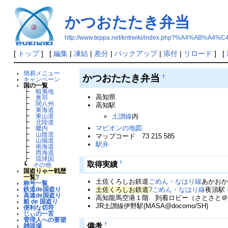
かつおたたき弁当
http://www.teppa.net/kntrwiki/index.php?%A4%
[
トップ
] [
編集
|
凍結
|
差分
|
バックアップ
|
添付
|
リロード
] [
簡易メニュー
かつおたたき弁当
†
キャンペーン
国の一覧
┣
蝦夷地
高知県
┣
奥羽
┣
関八州
高知駅
┣
東海道
土讃線
内
┣
東山道
┣
北陸道
マピオンの地図
┣
畿内
┣
山陰道
マップコード 73 215 585
┣
山陽道
駅弁
┣
南海道
┣
西海道
┣
琉球国
†
取得実績
┗
その他
国盗りゃー戦歴
一覧
?
土佐くろしお鉄道
ごめん・なはり線
あかお
称号一覧
土佐くろしお鉄道
?
ごめん・なはり線
夜須駅
鉄道de国盗り
高速de国盗り
高知龍馬空港１階 到着ロビー（さとさと＠do
船 de 国盗り
JR土讃線伊野駅(MASA@docomo/SH)
便利な切符
じぃの一言
管理人への要望
†
備考
雑談場