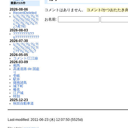
最新の15件
2026-08-06
コメントはありません。
コメント/かつおたたき
RecentDeleted
ï¿?ï¿?ï¿?ï¿?ï¿?ï
お名前:
¿?ï¿?ï¿?/ï¿?ï¿?ï
¿?ï¿?ï¿?ï¿?ï¿?ï
¿?Æ?Ï©
2026-08-03
????????/??
ų????????????
2026-07-30
ï¿?ï¿?ï¿?ï¿?ï¿?ï
¿?ï¿?ï¿?/ï¿?ï¿?ï
¿?Ý?ï¿?ï¿?ï¿?
2026-05-05
コメント/三江線
2026-03-09
相馬
高速道路 de 国盗
り
壱岐
駅弁
薩南諸島
城下町
榛名
江戸城
特別
2025-12-23
秋田自動車道
Last-modified: 2011-06-23 (木) 12:07:50 (5525d)