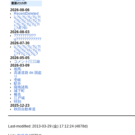
最新の15件
2026-08-06
RecentDeleted
ï¿?ï¿?ï¿?ï¿?ï¿?ï
¿?ï¿?ï¿?/ï¿?ï¿?ï
¿?ï¿?ï¿?ï¿?ï¿?ï
¿?Æ?Ï©
2026-08-03
????????/??
ų????????????
2026-07-30
ï¿?ï¿?ï¿?ï¿?ï¿?ï
¿?ï¿?ï¿?/ï¿?ï¿?ï
¿?Ý?ï¿?ï¿?ï¿?
2026-05-05
コメント/三江線
2026-03-09
相馬
高速道路 de 国盗
り
壱岐
駅弁
薩南諸島
城下町
榛名
江戸城
特別
2025-12-23
秋田自動車道
Last-modified: 2013-03-29 (金) 17:12:24 (4878d)