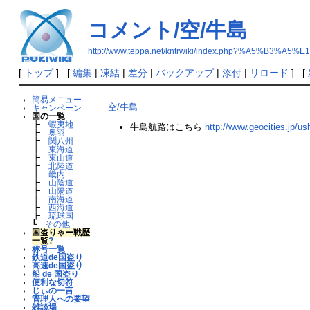
コメント/空/牛島
http://www.teppa.net/kntrwiki/index.php?%A5%
[
トップ
] [
編集
|
凍結
|
差分
|
バックアップ
|
添付
|
リロード
] [
簡易メニュー
空/牛島
キャンペーン
国の一覧
┣
蝦夷地
牛島航路はこちら
http://www.geocities.jp/us
┣
奥羽
┣
関八州
┣
東海道
┣
東山道
┣
北陸道
┣
畿内
┣
山陰道
┣
山陽道
┣
南海道
┣
西海道
┣
琉球国
┗
その他
国盗りゃー戦歴
一覧
?
称号一覧
鉄道de国盗り
高速de国盗り
船 de 国盗り
便利な切符
じぃの一言
管理人への要望
雑談場