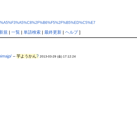
B3%A5%E1%A5%F3%A5%C8%2F%B6%F5%2F%B5%ED%C5%E7
新規
|
一覧
|
単語検索
|
最終更新
|
ヘルプ
]
himajp/
--
芋ようかん
?
2013-03-29 (金) 17:12:24