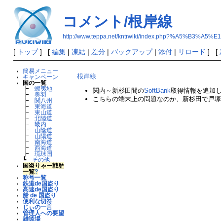
コメント/根岸線
http://www.teppa.net/kntrwiki/index.php?%A5%
[
トップ
] [
編集
|
凍結
|
差分
|
バックアップ
|
添付
|
リロード
] [
簡易メニュー
根岸線
キャンペーン
国の一覧
┣
蝦夷地
関内～新杉田間の
SoftBank
取得情報を追加し
┣
奥羽
こちらの端末上の問題なのか、新杉田で戸塚
┣
関八州
┣
東海道
┣
東山道
┣
北陸道
┣
畿内
┣
山陰道
┣
山陽道
┣
南海道
┣
西海道
┣
琉球国
┗
その他
国盗りゃー戦歴
一覧
?
称号一覧
鉄道de国盗り
高速de国盗り
船 de 国盗り
便利な切符
じぃの一言
管理人への要望
雑談場