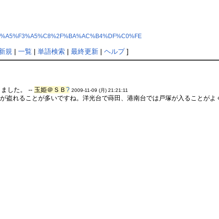
B3%A5%E1%A5%F3%A5%C8%2F%BA%AC%B4%DF%C0%FE
新規
|
一覧
|
単語検索
|
最終更新
|
ヘルプ
]
ました。 --
玉姫＠ＳＢ
?
2009-11-09 (月) 21:21:11
が盗れることが多いですね。洋光台で蒔田、港南台では戸塚が入ることがよくあ