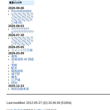
最新の15件
2026-08-06
RecentDeleted
ï¿?ï¿?ï¿?ï¿?ï¿?ï
¿?ï¿?ï¿?/ï¿?ï¿?ï
¿?ï¿?ï¿?ï¿?ï¿?ï
¿?Æ?Ï©
2026-08-03
????????/??
ų????????????
2026-07-30
ï¿?ï¿?ï¿?ï¿?ï¿?ï
¿?ï¿?ï¿?/ï¿?ï¿?ï
¿?Ý?ï¿?ï¿?ï¿?
2026-05-05
コメント/三江線
2026-03-09
相馬
高速道路 de 国盗
り
壱岐
駅弁
薩南諸島
城下町
榛名
江戸城
特別
2025-12-23
秋田自動車道
Last-modified: 2012-05-27 (日) 20:36:39 (5185d)