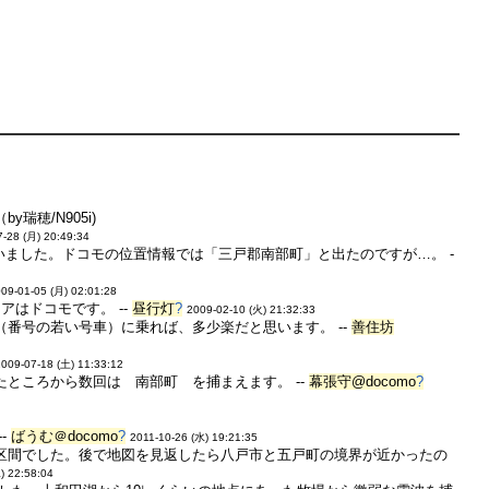
穂/N905i)
7-28 (月) 20:49:34
いました。ドコモの位置情報では「三戸郡南部町」と出たのですが…。 -
09-01-05 (月) 02:01:28
はドコモです。 --
昼行灯
?
2009-02-10 (火) 21:32:33
番号の若い号車）に乗れば、多少楽だと思います。 --
善住坊
2009-07-18 (土) 11:33:12
ところから数回は 南部町 を捕まえます。 --
幕張守@docomo
?
-
ばうむ＠docomo
?
2011-10-26 (水) 19:21:35
区間でした。後で地図を見返したら八戸市と五戸町の境界が近かったの
) 22:58:04