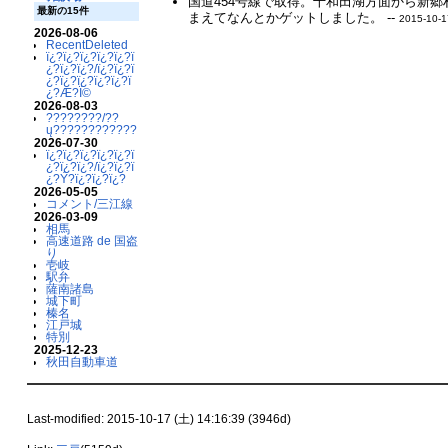
国道454号線で取得。十和田湖方面から新郷
最新の15件
まえてなんとかゲットしました。 --
2015-10-1
2026-08-06
RecentDeleted
ï¿?ï¿?ï¿?ï¿?ï¿?ï
¿?ï¿?ï¿?/ï¿?ï¿?ï
¿?ï¿?ï¿?ï¿?ï¿?ï
¿?Æ?Ï©
2026-08-03
????????/??
ų????????????
2026-07-30
ï¿?ï¿?ï¿?ï¿?ï¿?ï
¿?ï¿?ï¿?/ï¿?ï¿?ï
¿?Ý?ï¿?ï¿?ï¿?
2026-05-05
コメント/三江線
2026-03-09
相馬
高速道路 de 国盗
り
壱岐
駅弁
薩南諸島
城下町
榛名
江戸城
特別
2025-12-23
秋田自動車道
Last-modified: 2015-10-17 (土) 14:16:39 (3946d)