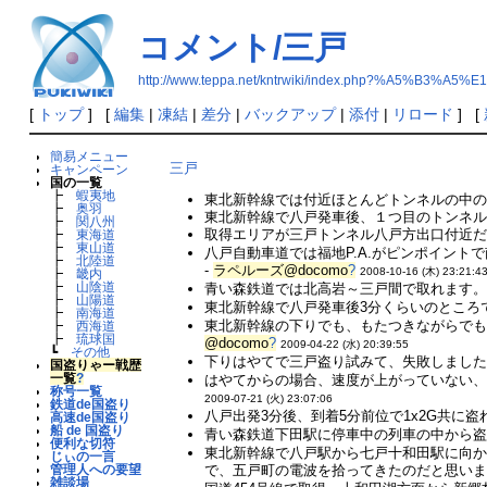
コメント/三戸
http://www.teppa.net/kntrwiki/index.php?%A5%B
[
トップ
] [
編集
|
凍結
|
差分
|
バックアップ
|
添付
|
リロード
] [
簡易メニュー
三戸
キャンペーン
国の一覧
┣
蝦夷地
東北新幹線では付近ほとんどトンネルの中の
┣
奥羽
東北新幹線で八戸発車後、１つ目のトンネルを
┣
関八州
取得エリアが三戸トンネル八戸方出口付近だ
┣
東海道
┣
東山道
八戸自動車道では福地P.A.がピンポイン
┣
北陸道
-
ラペルーズ@docomo
?
2008-10-16 (木) 23:21:4
┣
畿内
┣
山陰道
青い森鉄道では北高岩～三戸間で取れます。
┣
山陽道
東北新幹線で八戸発車後3分くらいのところ
┣
南海道
東北新幹線の下りでも、もたつきながらでも
┣
西海道
┣
琉球国
@docomo
?
2009-04-22 (水) 20:39:55
┗
その他
下りはやてで三戸盗り試みて、失敗しました
国盗りゃー戦歴
一覧
?
はやてからの場合、速度が上がっていない、
称号一覧
2009-07-21 (火) 23:07:06
鉄道de国盗り
八戸出発3分後、到着5分前位で1x2G共に盗れ
高速de国盗り
船 de 国盗り
青い森鉄道下田駅に停車中の列車の中から盗
便利な切符
東北新幹線で八戸駅から七戸十和田駅に向
じぃの一言
で、五戸町の電波を拾ってきたのだと思います
管理人への要望
雑談場