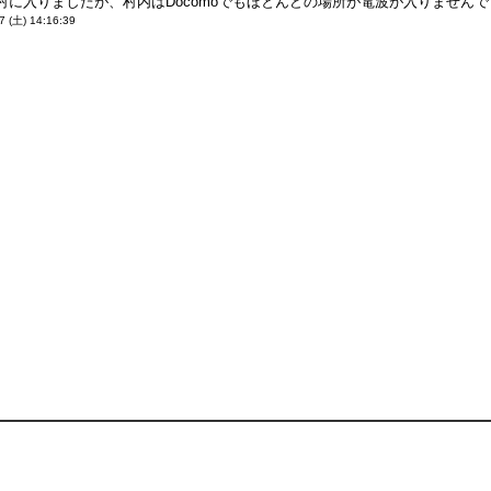
村に入りましたが、村内はDocomoでもほとんどの場所が電波が入りません
7 (土) 14:16:39