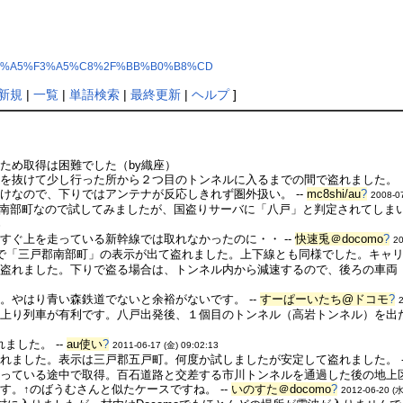
3%A5%E1%A5%F3%A5%C8%2F%BB%B0%B8%CD
新規
|
一覧
|
単語検索
|
最終更新
|
ヘルプ
]
ため取得は困難でした（by織座）
抜けて少し行った所から２つ目のトンネルに入るまでの間で盗れました。（by瑞
けなので、下りではアンテナが反応しきれず圏外扱い。 --
mc8shi/au
?
2008-0
トで南部町なので試してみましたが、国盗りサーバに「八戸」と判定されてしま
3
すぐ上を走っている新幹線では取れなかったのに・・ --
快速兎＠docomo
?
20
で「三戸郡南部町」の表示が出て盗れました。上下線とも同様でした。キャリア
盗れました。下りで盗る場合は、トンネル内から減速するので、後ろの車両（
。やはり青い森鉄道でないと余裕がないです。 --
すーぱーいたち@ドコモ
?
上り列車が有利です。八戸出発後、１個目のトンネル（高岩トンネル）を出た
ました。 --
au使い
?
2011-06-17 (金) 09:02:13
れました。表示は三戸郡五戸町。何度か試しましたが安定して盗れました。 -
かっている途中で取得。百石道路と交差する市川トンネルを通過した後の地上
。↑のばうむさんと似たケースですね。 --
いのすた＠docomo
?
2012-06-20 (水