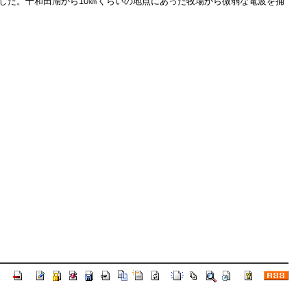
でした。十和田湖から10㎞くらいの地点にあった牧場から微弱な電波を捕