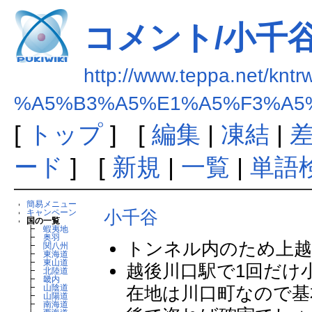
コメント/小千
http://www.teppa.net/kntr
%A5%B3%A5%E1%A5%F3%A5
[
トップ
] [
編集
|
凍結
|
ード
] [
新規
|
一覧
|
単語
簡易メニュー
小千谷
キャンペーン
国の一覧
┣
蝦夷地
┣
奥羽
トンネル内のため上
┣
関八州
┣
東海道
┣
東山道
越後川口駅で1回だけ
┣
北陸道
┣
畿内
在地は川口町なので基
┣
山陰道
┣
山陽道
┣
南海道