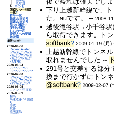
後で盗れば確実でしょう
┣
西海道
┣
琉球国
┗
その他
下り上越新幹線で、ト
国盗りゃー戦歴
一覧
?
称号一覧
た。auです。 --
2008-11
鉄道de国盗り
高速de国盗り
越後滝谷駅→小千谷駅
船 de 国盗り
便利な切符
じぃの一言
ら取得できます。トン
管理人への要望
雑談場
最新の15件
softbank
?
2009-01-19 (月) 
2026-08-06
RecentDeleted
上越新幹線でトンネル
ï¿?ï¿?ï¿?ï¿?ï¿?ï
¿?ï¿?ï¿?/ï¿?ï¿?ï
取れませんでした --
¿?ï¿?ï¿?ï¿?ï¿?ï
¿?Æ?Ï©
2026-08-03
291号と交差する部
????????/??
ų????????????
2026-07-30
換まで行かずにトンネ
ï¿?ï¿?ï¿?ï¿?ï¿?ï
¿?ï¿?ï¿?/ï¿?ï¿?ï
@softbank
?
¿?Ý?ï¿?ï¿?ï¿?
2009-02-07 (
2026-05-05
コメント/三江線
2026-03-09
相馬
高速道路 de 国盗
り
壱岐
駅弁
薩南諸島