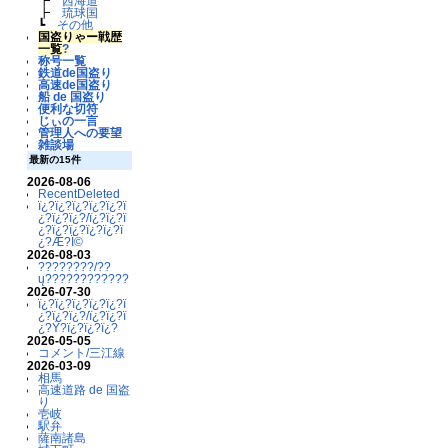
┣
西海道
┣
琉球国
┗
その他
国盗りゃー戦歴
一覧
?
称号一覧
鉄道de国盗り
高速de国盗り
船 de 国盗り
便利な切符
じぃの一言
管理人への要望
雑談場
最新の15件
2026-08-06
RecentDeleted
ï¿?ï¿?ï¿?ï¿?ï¿?ï
¿?ï¿?ï¿?/ï¿?ï¿?ï
¿?ï¿?ï¿?ï¿?ï¿?ï
¿?Æ?Ï©
2026-08-03
????????/??
ų????????????
2026-07-30
ï¿?ï¿?ï¿?ï¿?ï¿?ï
¿?ï¿?ï¿?/ï¿?ï¿?ï
¿?Ý?ï¿?ï¿?ï¿?
2026-05-05
コメント/三江線
2026-03-09
相馬
高速道路 de 国盗
り
壱岐
駅弁
薩南諸島