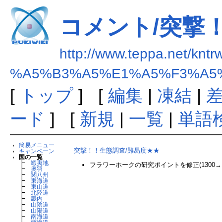
コメント/突撃
http://www.teppa.net/kntr
%A5%B3%A5%E1%A5%F3%A5
[
トップ
] [
編集
|
凍結
|
ード
] [
新規
|
一覧
|
単語
簡易メニュー
突撃！！生態調査/難易度★★
キャンペーン
国の一覧
┣
蝦夷地
フラワーホークの研究ポイントを修正(1300→15
┣
奥羽
┣
関八州
┣
東海道
┣
東山道
┣
北陸道
┣
畿内
┣
山陰道
┣
山陽道
┣
南海道