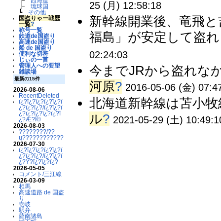
┣
西海道
25 (月) 12:58:18
┣
琉球国
┗
その他
新幹線開業後、竜飛と
国盗りゃー戦歴
一覧
?
称号一覧
福島」が安定して盗れまし
鉄道de国盗り
高速de国盗り
船 de 国盗り
02:24:03
便利な切符
じぃの一言
管理人への要望
今までJRから盗れなか
雑談場
最新の15件
河原
?
2016-05-06 (金) 07:4
2026-08-06
RecentDeleted
北海道新幹線は苫小牧
ï¿?ï¿?ï¿?ï¿?ï¿?ï
¿?ï¿?ï¿?/ï¿?ï¿?ï
¿?ï¿?ï¿?ï¿?ï¿?ï
ル
?
2021-05-29 (土) 10:49:1
¿?Æ?Ï©
2026-08-03
????????/??
ų????????????
2026-07-30
ï¿?ï¿?ï¿?ï¿?ï¿?ï
¿?ï¿?ï¿?/ï¿?ï¿?ï
¿?Ý?ï¿?ï¿?ï¿?
2026-05-05
コメント/三江線
2026-03-09
相馬
高速道路 de 国盗
り
壱岐
駅弁
薩南諸島