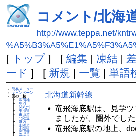
コメント/北海
http://www.teppa.net/kntr
%A5%B3%A5%E1%A5%F3%A5
[
トップ
] [
編集
|
凍結
|
ード
] [
新規
|
一覧
|
単語
簡易メニュー
北海道新幹線
キャンペーン
国の一覧
┣
蝦夷地
┣
奥羽
竜飛海底駅は、見学ツ
┣
関八州
┣
東海道
┣
東山道
ましたが、圏外でした。
┣
北陸道
┣
畿内
┣
山陰道
竜飛海底駅の地上、do
┣
山陽道
┣
南海道