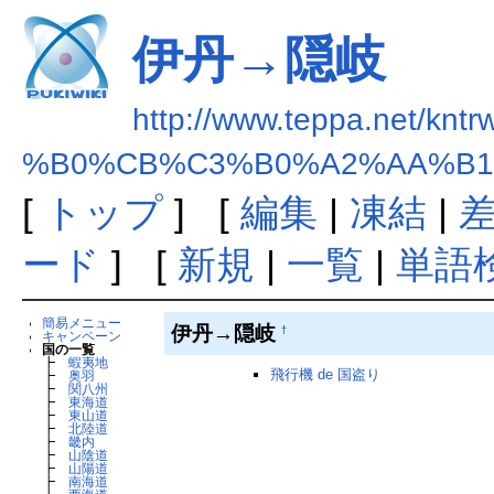
伊丹→隠岐
http://www.teppa.net/kntr
%B0%CB%C3%B0%A2%AA%B1
[
トップ
] [
編集
|
凍結
|
ード
] [
新規
|
一覧
|
単語
簡易メニュー
伊丹→隠岐
†
キャンペーン
国の一覧
┣
蝦夷地
飛行機 de 国盗り
┣
奥羽
┣
関八州
┣
東海道
┣
東山道
┣
北陸道
┣
畿内
┣
山陰道
┣
山陽道
┣
南海道