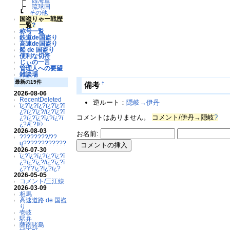
┣
西海道
┣
琉球国
┗
その他
国盗りゃー戦歴
一覧
?
称号一覧
鉄道de国盗り
高速de国盗り
船 de 国盗り
便利な切符
じぃの一言
管理人への要望
雑談場
最新の15件
†
備考
2026-08-06
RecentDeleted
逆ルート：
隠岐→伊丹
ï¿?ï¿?ï¿?ï¿?ï¿?ï
¿?ï¿?ï¿?/ï¿?ï¿?ï
コメントはありません。
コメント/伊丹→隠岐
?
¿?ï¿?ï¿?ï¿?ï¿?ï
¿?Æ?Ï©
2026-08-03
お名前:
????????/??
ų????????????
2026-07-30
ï¿?ï¿?ï¿?ï¿?ï¿?ï
¿?ï¿?ï¿?/ï¿?ï¿?ï
¿?Ý?ï¿?ï¿?ï¿?
2026-05-05
コメント/三江線
2026-03-09
相馬
高速道路 de 国盗
り
壱岐
駅弁
薩南諸島