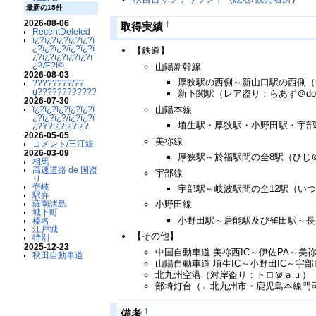
最新の15件
2026-08-06
†
取得実績
RecentDeleted
ï¿?ï¿?ï¿?ï¿?ï¿?ï
¿?ï¿?ï¿?/ï¿?ï¿?ï
【鉄道】
¿?ï¿?ï¿?ï¿?ï¿?ï
¿?Æ?Ï©
山陽新幹線
2026-08-03
厚狭駅の西側～新山口駅の西側（素人＠
????????/??
ų????????????
新下関駅（レア盗り：らあず＠doc
2026-07-30
山陽本線
ï¿?ï¿?ï¿?ï¿?ï¿?ï
¿?ï¿?ï¿?/ï¿?ï¿?ï
埴生駅・厚狭駅・小野田駅・宇部駅
¿?Ý?ï¿?ï¿?ï¿?
2026-05-05
美祢線
コメント/三江線
2026-03-09
厚狭駅～於福駅間の全8駅（ひじ＠d
相馬
高速道路 de 国盗
宇部線
り
壱岐
宇部駅～岐波駅間の全12駅（いつ
駅弁
薩南諸島
小野田線
城下町
小野田駅～居能駅及び雀田駅～長門
榛名
江戸城
【その他】
特別
2025-12-23
中国自動車道 美祢西IC～伊佐PA～美祢I
秋田自動車道
山陽自動車道 埴生IC～小野田IC～宇部
北九州空港（対岸盗り：トロ＠ａｕ）
部埼灯台（←北九州市・鹿児島本線門司港
†
備考