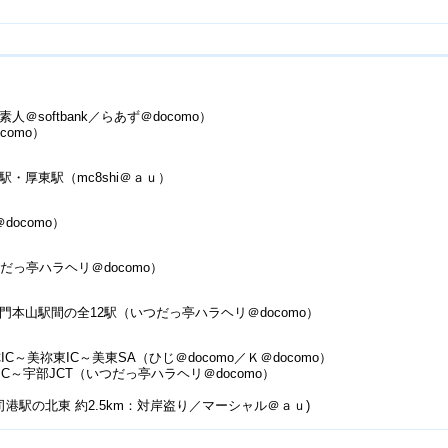
softbank／らあず＠docomo）
omo）
・厚東駅（mc8shi＠ａｕ）
ocomo）
だっ亭ハラヘリ＠docomo）
本山駅間の全12駅（いつだっ亭ハラヘリ＠docomo）
C～美祢東IC～美東SA（ひじ＠docomo／Ｋ＠docomo）
IC～宇部JCT（いつだっ亭ハラヘリ＠docomo）
駅の北東 約2.5km：対岸盗り／マーシャル＠ａｕ)