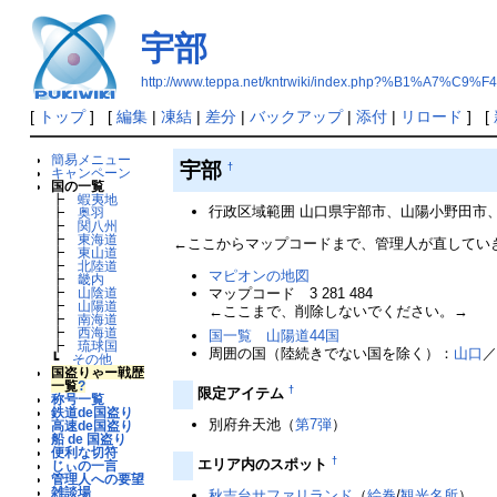
宇部
http://www.teppa.net/kntrwiki/index.php?%B1%A7%C9%F4
[
トップ
] [
編集
|
凍結
|
差分
|
バックアップ
|
添付
|
リロード
] [
簡易メニュー
宇部
†
キャンペーン
国の一覧
┣
蝦夷地
行政区域範囲 山口県宇部市、山陽小野田市
┣
奥羽
┣
関八州
┣
東海道
←ここからマップコードまで、管理人が直してい
┣
東山道
┣
北陸道
マピオンの地図
┣
畿内
マップコード 3 281 484
┣
山陰道
┣
山陽道
←ここまで、削除しないでください。→
┣
南海道
┣
西海道
国一覧 山陽道44国
┣
琉球国
周囲の国（陸続きでない国を除く）：
山口
┗
その他
国盗りゃー戦歴
一覧
?
†
限定アイテム
称号一覧
鉄道de国盗り
別府弁天池（
第7弾
）
高速de国盗り
船 de 国盗り
便利な切符
†
エリア内のスポット
じぃの一言
管理人への要望
雑談場
秋吉台サファリランド
（
絵巻
/
観光名所
）