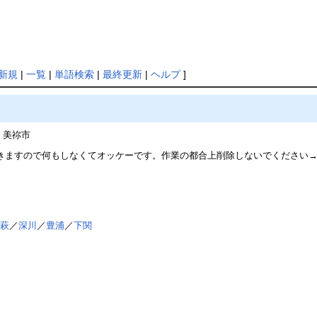
新規
|
一覧
|
単語検索
|
最終更新
|
ヘルプ
]
、美祢市
きますので何もしなくてオッケーです。作業の都合上削除しないでください
／
萩
／
深川
／
豊浦
／
下関