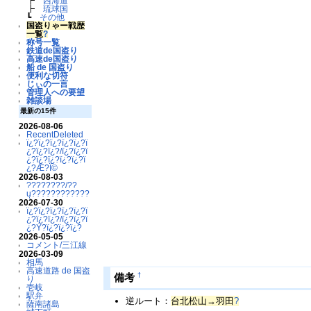
┣
西海道
┣
琉球国
┗
その他
国盗りゃー戦歴
一覧
?
称号一覧
鉄道de国盗り
高速de国盗り
船 de 国盗り
便利な切符
じぃの一言
管理人への要望
雑談場
最新の15件
2026-08-06
RecentDeleted
ï¿?ï¿?ï¿?ï¿?ï¿?ï
¿?ï¿?ï¿?/ï¿?ï¿?ï
¿?ï¿?ï¿?ï¿?ï¿?ï
¿?Æ?Ï©
2026-08-03
????????/??
ų????????????
2026-07-30
ï¿?ï¿?ï¿?ï¿?ï¿?ï
¿?ï¿?ï¿?/ï¿?ï¿?ï
¿?Ý?ï¿?ï¿?ï¿?
2026-05-05
コメント/三江線
2026-03-09
相馬
高速道路 de 国盗
†
備考
り
壱岐
駅弁
逆ルート：
台北松山→羽田
?
薩南諸島