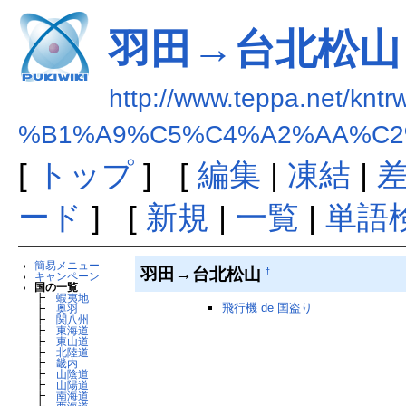
羽田→台北松山
http://www.teppa.net/kntr
%B1%A9%C5%C4%A2%AA%C
[
トップ
] [
編集
|
凍結
|
ード
] [
新規
|
一覧
|
単語
簡易メニュー
羽田→台北松山
†
キャンペーン
国の一覧
┣
蝦夷地
飛行機 de 国盗り
┣
奥羽
┣
関八州
┣
東海道
┣
東山道
┣
北陸道
┣
畿内
┣
山陰道
┣
山陽道
┣
南海道