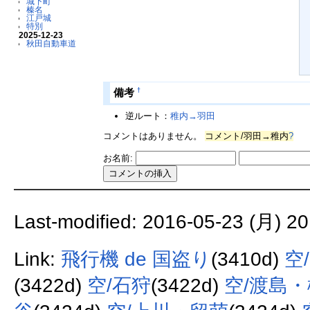
城下町
榛名
江戸城
特別
2025-12-23
秋田自動車道
†
備考
逆ルート：
稚内→羽田
コメントはありません。
コメント/羽田→稚内
?
お名前:
Last-modified: 2016-05-23 (月) 20
Link:
飛行機 de 国盗り
(3410d)
空
(3422d)
空/石狩
(3422d)
空/渡島