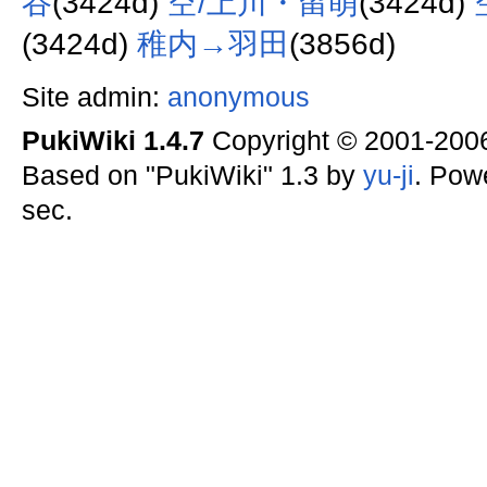
谷
(3424d)
空/上川・留萌
(3424d)
(3424d)
稚内→羽田
(3856d)
Site admin:
anonymous
PukiWiki 1.4.7
Copyright © 2001-20
Based on "PukiWiki" 1.3 by
yu-ji
. Pow
sec.