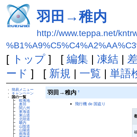
羽田→稚内
http://www.teppa.net/kntr
%B1%A9%C5%C4%A2%AA%C3
[
トップ
] [
編集
|
凍結
|
ード
] [
新規
|
一覧
|
単語
簡易メニュー
羽田→稚内
†
キャンペーン
国の一覧
┣
蝦夷地
飛行機 de 国盗り
┣
奥羽
┣
関八州
┣
東海道
┣
東山道
┣
北陸道
┣
畿内
┣
山陰道
┣
山陽道
┣
南海道