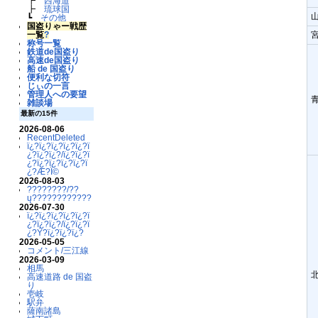
┣
西海道
┣
琉球国
┗
その他
国盗りゃー戦歴
一覧
?
称号一覧
鉄道de国盗り
高速de国盗り
船 de 国盗り
便利な切符
じぃの一言
管理人への要望
雑談場
最新の15件
2026-08-06
RecentDeleted
ï¿?ï¿?ï¿?ï¿?ï¿?ï
¿?ï¿?ï¿?/ï¿?ï¿?ï
¿?ï¿?ï¿?ï¿?ï¿?ï
¿?Æ?Ï©
2026-08-03
????????/??
ų????????????
2026-07-30
ï¿?ï¿?ï¿?ï¿?ï¿?ï
¿?ï¿?ï¿?/ï¿?ï¿?ï
¿?Ý?ï¿?ï¿?ï¿?
2026-05-05
コメント/三江線
2026-03-09
相馬
高速道路 de 国盗
り
壱岐
駅弁
薩南諸島