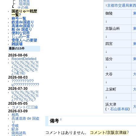
┣
西海道
┣
琉球国
↑
京都市交通局東
┗
その他
国盗りゃー戦歴
御陵
一覧
?
称号一覧
↓
鉄道de国盗り
高速de国盗り
京阪山科
船 de 国盗り
便利な切符
↓
じぃの一言
管理人への要望
四宮
雑談場
最新の15件
↓
2026-08-06
RecentDeleted
追分
ï¿?ï¿?ï¿?ï¿?ï¿?ï
¿?ï¿?ï¿?/ï¿?ï¿?ï
↓
¿?ï¿?ï¿?ï¿?ï¿?ï
¿?Æ?Ï©
大谷
2026-08-03
????????/??
↓
ų????????????
2026-07-30
上栄町
ï¿?ï¿?ï¿?ï¿?ï¿?ï
¿?ï¿?ï¿?/ï¿?ï¿?ï
↓
¿?Ý?ï¿?ï¿?ï¿?
2026-05-05
浜大津
コメント/三江線
(・
石山坂本線
)
2026-03-09
相馬
高速道路 de 国盗
†
備考
り
壱岐
駅弁
コメントはありません。
コメント/京阪京津線
?
薩南諸島