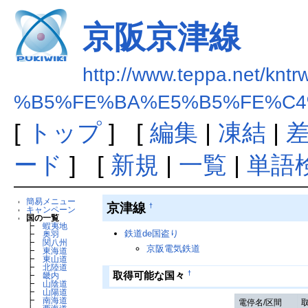
京阪京津線
http://www.teppa.net/kntr
%B5%FE%BA%E5%B5%FE%C4
[
トップ
] [
編集
|
凍結
|
ード
] [
新規
|
一覧
|
単語
簡易メニュー
京津線
†
キャンペーン
国の一覧
┣
蝦夷地
鉄道de国盗り
┣
奥羽
┣
関八州
京阪電気鉄道
┣
東海道
┣
東山道
┣
北陸道
†
取得可能な国々
┣
畿内
┣
山陰道
┣
山陽道
┣
南海道
電停名/区間