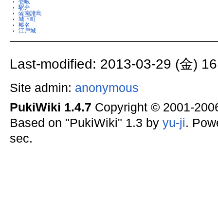
壱岐
駅弁
薩南諸島
城下町
榛名
江戸城
Last-modified: 2013-03-29 (金) 16
Site admin:
anonymous
PukiWiki 1.4.7
Copyright © 2001-20
Based on "PukiWiki" 1.3 by
yu-ji
. Pow
sec.