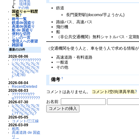
┣
西海道
┣
琉球国
鉄道
┗
その他
国盗りゃー戦歴
長門粟野駅(docomo/芋ようかん)
一覧
?
称号一覧
路線バス、高速バス
鉄道de国盗り
高速de国盗り
飛行機
船 de 国盗り
船
便利な切符
（非公共交通機関）無料シャトルバス・定期
じぃの一言
管理人への要望
雑談場
（交通機関を使う人と、車を使う人で求める情報
最新の15件
2026-08-06
高速道路・有料道路
????????/??????????
一般道
ï¿?ï¿?ï¿?ï¿?ï¿?ï
その他
¿?ï¿?ï¿?/ï¿?ï¿?ï
¿?ï¿?ï¿?ï¿?ï¿?ï
¿?Æ?Ï©
'
†
備考
2026-08-04
RecentDeleted
2026-08-03
コメントはありません。
コメント/空/向津具半島
?
????????/??
ų????????????
お名前:
2026-07-30
ï¿?ï¿?ï¿?ï¿?ï¿?ï
¿?ï¿?ï¿?/ï¿?ï¿?ï
¿?Ý?ï¿?ï¿?ï¿?
2026-05-05
コメント/三江線
2026-03-09
相馬
高速道路 de 国盗
り