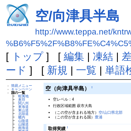
空/向津具半島
http://www.teppa.net/kntr
%B6%F5%2F%B8%FE%C4%C5
[
トップ
] [
編集
|
凍結
|
ード
] [
新規
|
一覧
|
単語
簡易メニュー
空（向津具半島）
†
キャンペーン
国の一覧
┣
蝦夷地
空レベル：4
┣
奥羽
┣
関八州
行政区域範囲 萩市大島
┣
東海道
┣
東山道
（この空が含まれる地方）
空/山口県北部
┣
北陸道
（この空が含まれる国）
豊浦
┣
畿内
┣
山陰道
┣
山陽道
┣
南海道
†
取得実績