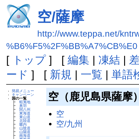
空/薩摩
http://www.teppa.net/kntr
%B6%F5%2F%BB%A7%CB%E0
[
トップ
] [
編集
|
凍結
|
ード
] [
新規
|
一覧
|
単語
簡易メニュー
空（鹿児島県薩摩
キャンペーン
国の一覧
┣
蝦夷地
┣
奥羽
┣
関八州
空
┣
東海道
┣
東山道
┣
北陸道
空/九州
┣
畿内
┣
山陰道
┣
山陽道
┣
南海道