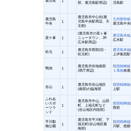
鹿児島
1
部、鹿児島駅周辺)
児島駅
鹿児島市中心街(鹿
鹿児島
九州新幹線
児島中央駅周辺、天
1
中央
鹿児島中央
文館)
(鹿児島市の星ヶ峯
鹿児島本線
星ケ峯
ニュータウン、JR
1
広木駅
広木駅周辺)
鹿児島市西部(旧・
鹿児島本線
松元
1
松元町)
上伊集院駅
鹿児島市街地南部
指宿枕崎線
鴨池
1
(県庁周辺)
１系統
南鹿
鹿児島市谷山地区
指宿枕崎線
谷山
1
(南部)の臨海部
上駅
ふれあ
鹿児島市中山、山田
いスポ
指宿枕崎線
町、上福元町など
1
ーツラ
西部
(谷山地区内陸部)
ンド
鹿児島市平川町、下
平川動
指宿枕崎線
福元町(谷山地区最
1
物公園
川駅、慈眼
南部)