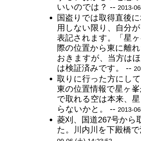
いいのでは？ --
2013-06
国盗りでは取得直後に
用しない限り、自分が
表記されます。「星ヶ
際の位置から東に離れ
おきますが、当方はほ
は検証済みです。 --
20
取りに行った方にして
東の位置情報で星ヶ峯
で取れる空は本来、星
らないかと。 --
2013-06
菱刈、国道267号か
た。川内川を下殿橋で渡
09-06 (土) 14:23:52