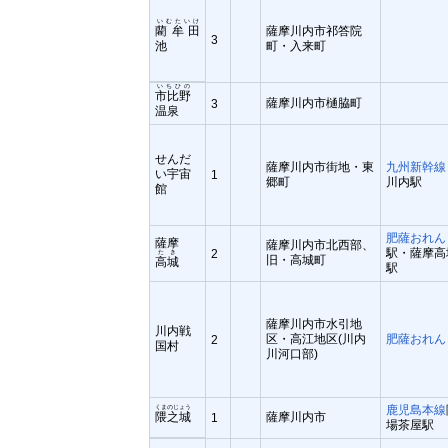
いむたいけ
藺牟田
薩摩川内市祁答院
3
池
町・入来町
いちひの
市比野
薩摩川内市樋脇町
3
温泉
せんだ
薩摩川内市街地・東
九州新幹線
い宇宙
1
郷町
川内駅
館
肥薩おれん
薩摩
薩摩川内市北西部、
駅・薩摩高
2
たき
旧・高城町
高城
駅
薩摩川内市水引地
川内戦
区・高江地区(川内
肥薩おれん
2
国村
川河口部)
鹿児島本線
くまのじょう
隈之城
薩摩川内市
1
場茶屋駅