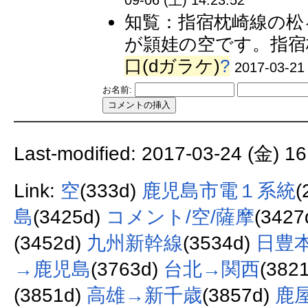
知覧：指宿枕崎線の松
が頴娃の空です。指宿
口(dガラケ)
?
2017-03-21
お名前:
Last-modified: 2017-03-24 (金) 16
Link:
空
(333d)
鹿児島市電１系統
(
島
(3425d)
コメント/空/薩摩
(3427
(3452d)
九州新幹線
(3534d)
日豊
→鹿児島
(3763d)
台北→関西
(382
(3851d)
高雄→新千歳
(3857d)
鹿