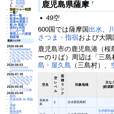
┣
西海道
†
鹿児島県薩摩
┣
琉球国
┗
その他
国盗りゃー戦歴
一覧
?
称号一覧
49空
鉄道de国盗り
高速de国盗り
船 de 国盗り
600国では薩摩国
出水
、
便利な切符
じぃの一言
管理人への要望
さつま・指宿
および大隅
雑談場
最新の15件
2026-08-06
鹿児島市の鹿児島港（桜
RecentDeleted
ï¿?ï¿?ï¿?ï¿?ï¿?ï
ーのりば）周辺は「三島
¿?ï¿?ï¿?/ï¿?ï¿?ï
¿?ï¿?ï¿?ï¿?ï¿?ï
¿?Æ?Ï©
島・屋久島
（三島村）、
2026-08-03
????????/??
ų????????????
2026-07-30
面
ï¿?ï¿?ï¿?ï¿?ï¿?ï
空
積
¿?ï¿?ï¿?/ï¿?ï¿?ï
レ
主な
¿?Ý?ï¿?ï¿?ï¿?
空名
ラ
対象地域
ベ
(鉄道駅
2026-05-05
ン
コメント/三江線
ル
ク
2026-03-09
相馬
高速道路 de 国盗
長島本
出水郡長島町
3
り
島
壱岐
駅弁
九州新幹線
薩南諸島