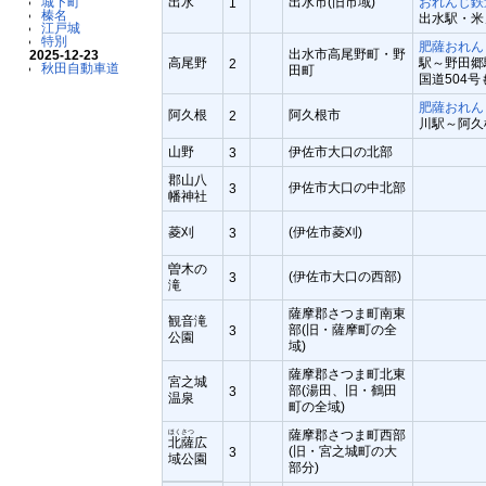
出水
出水市(旧市域)
おれんじ鉄
城下町
1
榛名
出水駅・米
江戸城
特別
肥薩おれん
出水市高尾野町・野
2025-12-23
高尾野
駅～野田郷
2
秋田自動車道
田町
国道504号
肥薩おれん
阿久根
阿久根市
2
川駅～阿久
山野
伊佐市大口の北部
3
郡山八
伊佐市大口の中北部
3
幡神社
菱刈
(伊佐市菱刈)
3
曽木の
(伊佐市大口の西部)
3
滝
薩摩郡さつま町南東
観音滝
部(旧・薩摩町の全
3
公園
域)
薩摩郡さつま町北東
宮之城
部(湯田、旧・鶴田
3
温泉
町の全域)
薩摩郡さつま町西部
ほくさつ
北薩
広
(旧・宮之城町の大
3
域公園
部分)