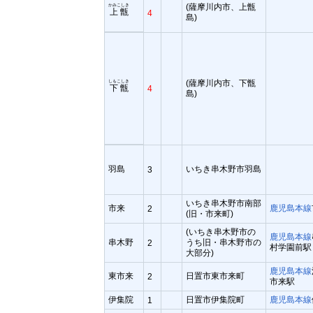
(薩摩川内市、上甑
かみこしき
上甑
4
島)
(薩摩川内市、下甑
しもこしき
下甑
4
島)
羽島
いちき串木野市羽島
3
いちき串木野市南部
市来
鹿児島本線
2
(旧・市来町)
(いちき串木野市の
鹿児島本線
串木野
うち旧・串木野市の
2
村学園前駅
大部分)
鹿児島本線
東市来
日置市東市来町
2
市来駅
伊集院
日置市伊集院町
鹿児島本線
1