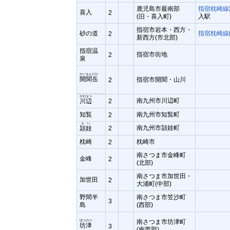
鹿児島市最南部
指宿枕崎線
喜入
2
(旧・喜入町)
入駅
指宿市岩本・西方・
砂の道
指宿枕崎線
2
新西方(市北部)
指宿温
指宿市街地
2
泉
かいもんだけ
開聞岳
指宿市開聞・山川
2
かわなべ
南九州市川辺町
川辺
2
知覧
南九州市知覧町
2
えい
南九州市頴娃町
頴娃
2
枕崎
枕崎市
2
南さつま市金峰町
金峰
2
(北部)
南さつま市加世田・
加世田
2
大浦町(中部)
野間半
南さつま市笠沙町
3
島
(西部)
南さつま市坊津町
ぼうのつ
坊津
3
(南西部)