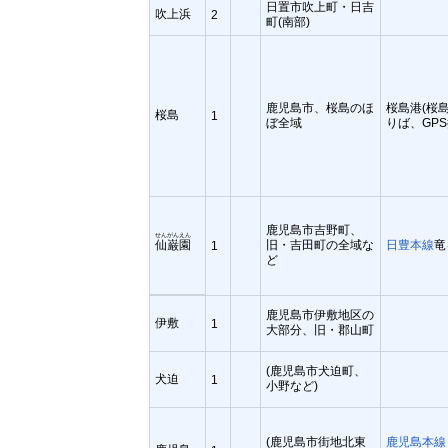
日置市吹上町・日吉
吹上浜
2
町(南部)
鹿児島市、桜島のほ
桜島港(桜
桜島
1
ぼ全域
りば、GPS
鹿児島市吉野町、
せんがんえん
仙巌園
旧・吉田町の全域な
日豊本線
竜
1
ど
鹿児島市伊敷地区の
伊敷
1
大部分、旧・郡山町
(鹿児島市犬迫町、
犬迫
1
小野など)
(鹿児島市街地北東
鹿児島本線