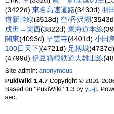
Link:
空
(332d)
鷹一覧/全国の主
(1
(3422d)
東名高速道路
(3430d)
羽
道新幹線
(3518d)
空/丹沢湖
(3543
成田→関西
(3822d)
東海道本線
(3
関東
(4093d)
早雲寺
(4401d)
小田
100日天下)
(4721d)
足柄城
(4737d
(4799d)
伊豆箱根鉄道大雄山線
(4
Site admin:
anonymous
PukiWiki 1.4.7
Copyright © 2001-20
Based on "PukiWiki" 1.3 by
yu-ji
. Pow
sec.