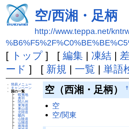
空/西湘・足柄
http://www.teppa.net/kntr
%B6%F5%2F%C0%BE%BE%C5
[
トップ
] [
編集
|
凍結
|
ード
] [
新規
|
一覧
|
単語
簡易メニュー
空（西湘・足柄）
†
キャンペーン
国の一覧
┣
蝦夷地
┣
奥羽
┣
関八州
空
┣
東海道
┣
東山道
┣
北陸道
空/関東
┣
畿内
┣
山陰道
┣
山陽道
┣
南海道