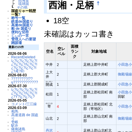
┣
西海道
†
西湘・足柄
┣
琉球国
┗
その他
国盗りゃー戦歴
一覧
?
称号一覧
18空
鉄道de国盗り
高速de国盗り
船 de 国盗り
未確認はカッコ書き
便利な切符
じぃの一言
管理人への要望
雑談場
面積
最新の15件
空レ
空名
ラン
対象地域
ベル
2026-08-06
ク
RecentDeleted
ï¿?ï¿?ï¿?ï¿?ï¿?ï
¿?ï¿?ï¿?/ï¿?ï¿?ï
中井
足柄上郡中井町
小田急
2
¿?ï¿?ï¿?ï¿?ï¿?ï
¿?Æ?Ï©
上大
足柄上郡大井町
御殿場
2
2026-08-03
井
????????/??
ų????????????
かいせい
足柄上郡開成町
小田急
開成
1
2026-07-30
ï¿?ï¿?ï¿?ï¿?ï¿?ï
足柄上郡松田町 南
小田急
¿?ï¿?ï¿?/ï¿?ï¿?ï
松田
1
部
田駅
¿?Ý?ï¿?ï¿?ï¿?
2026-05-05
コメント/三江線
足柄上郡松田町 北
やどりき
寄
小田急
4
2026-03-09
部（寄地区）
相馬
高速道路 de 国盗
足柄上郡山北町 南
山北
御殿場
り
2
部
壱岐
駅弁
薩南諸島
丹沢
足柄上郡山北町北