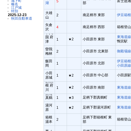
城下町
富士急湘
5
湖
部
榛名
江戸城
特別
大雄
南足柄市 東部
伊豆箱
2025-12-23
2
山
秋田自動車道
矢倉
南足柄市 西部
箱根登山
4
沢
こうづ
東海道
国府
★2
小田原市 東部
1
鴨宮駅
津
曽我
小田原市 北東部
御殿場
2
梅林
飯田
伊豆箱
小田原市 北部
1
岡
小田原
小田
小田原市 中心部
小田原
1
★2
原城
ねぶかわ
根府
★2
小田原市 南部
東海道
1
川
まなづる
足柄下郡真鶴町
東海道
真鶴
1
★3
湯河
足柄下郡湯河原町
東海道
1
★2
原
箱根
足柄下郡箱根町 東
箱根登
2
湯本
部