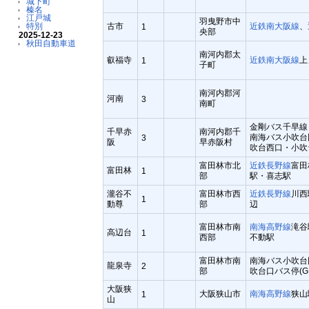
城下町
榛名
江戸城
羽曳野市中
古市
近鉄南大阪線
、
特別
1
央部
2025-12-23
秋田自動車道
南河内郡太
叡福寺
近鉄南大阪線
上
1
子町
南河内郡河
河南
3
南町
金剛バス千早線
千早赤
南河内郡千
南海バス小吹台団
3
阪
早赤阪村
吹台西口・小吹
富田林市北
近鉄長野線
富田
富田林
1
部
駅・喜志駅
瀧谷不
富田林市西
近鉄長野線
川西
1
動尊
部
辺
富田林市南
南海高野線
滝谷
高辺台
1
西部
不動駅
富田林市南
南海バス小吹台団
龍泉寺
2
部
吹台口バス停(G
大阪狭
大阪狭山市
南海高野線
狭山
1
山