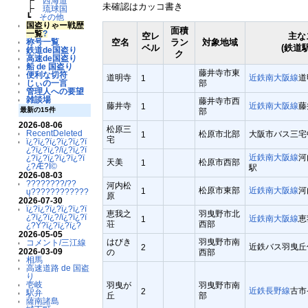
┣
西海道
未確認はカッコ書き
┣
琉球国
┗
その他
国盗りゃー戦歴
面積
一覧
?
空レ
主な
空名
ラン
対象地域
称号一覧
ベル
(鉄道
鉄道de国盗り
ク
高速de国盗り
船 de 国盗り
藤井寺市東
便利な切符
道明寺
近鉄南大阪線
道
1
部
じぃの一言
管理人への要望
雑談場
藤井寺市西
藤井寺
近鉄南大阪線
藤
1
最新の15件
部
2026-08-06
松原三
RecentDeleted
松原市北部
大阪市バス三宅
1
宅
ï¿?ï¿?ï¿?ï¿?ï¿?ï
¿?ï¿?ï¿?/ï¿?ï¿?ï
近鉄南大阪線
河
¿?ï¿?ï¿?ï¿?ï¿?ï
天美
松原市西部
1
¿?Æ?Ï©
駅
2026-08-03
????????/??
河内松
松原市東部
近鉄南大阪線
河
1
ų????????????
原
2026-07-30
ï¿?ï¿?ï¿?ï¿?ï¿?ï
恵我之
羽曳野市北
¿?ï¿?ï¿?/ï¿?ï¿?ï
近鉄南大阪線
恵
1
荘
西部
¿?Ý?ï¿?ï¿?ï¿?
2026-05-05
はびき
羽曳野市南
コメント/三江線
近鉄バス羽曳丘
2
2026-03-09
の
西部
相馬
高速道路 de 国盗
り
壱岐
羽曳が
羽曳野市南
近鉄長野線
古市
2
駅弁
丘
部
薩南諸島