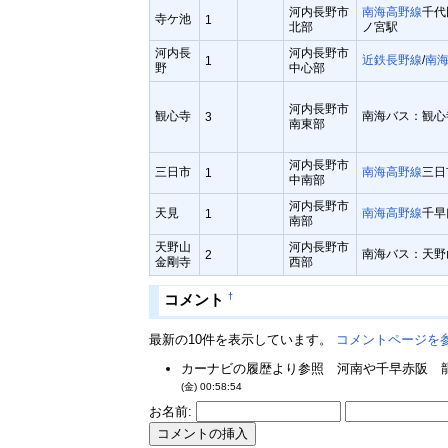
河内長野市
南海高野線
千代
寺ケ池
1
北部
ノ宮駅
河内長
河内長野市
近鉄長野線
/
南
1
野
中心部
河内長野市
観心寺
南海バス：観心
3
南東部
河内長野市
三日市
南海高野線
三日
1
中南部
河内長野市
天見
南海高野線
千早
1
南部
天野山
河内長野市
南海バス：天野
2
金剛寺
西部
†
コメント
最新の10件を表示しています。
コメントページを
カーナビの履歴より参照 河南や千早赤阪 龍
(金) 00:58:54
お名前: