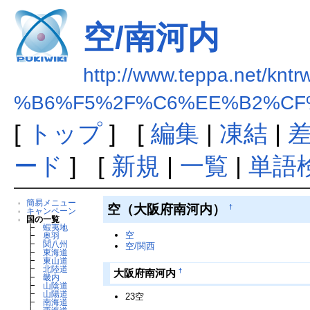
空/南河内
http://www.teppa.net/kntr
%B6%F5%2F%C6%EE%B2%CF
[
トップ
] [
編集
|
凍結
|
ード
] [
新規
|
一覧
|
単語
簡易メニュー
空（大阪府南河内）
†
キャンペーン
国の一覧
┣
蝦夷地
空
┣
奥羽
┣
関八州
空/関西
┣
東海道
┣
東山道
┣
北陸道
†
大阪府南河内
┣
畿内
┣
山陰道
┣
山陽道
23空
┣
南海道