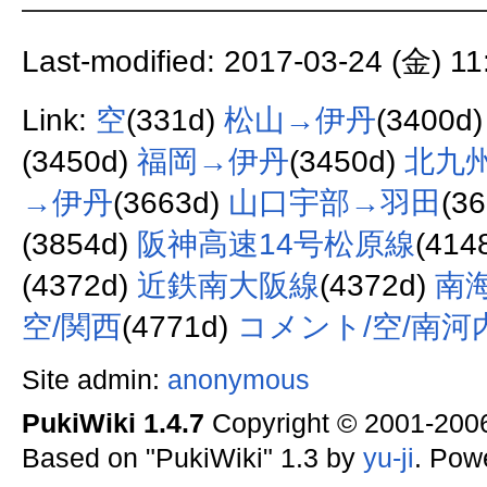
Last-modified: 2017-03-24 (金) 11
Link:
空
(331d)
松山→伊丹
(3400d
(3450d)
福岡→伊丹
(3450d)
北九
→伊丹
(3663d)
山口宇部→羽田
(3
(3854d)
阪神高速14号松原線
(414
(4372d)
近鉄南大阪線
(4372d)
南
空/関西
(4771d)
コメント/空/南河
Site admin:
anonymous
PukiWiki 1.4.7
Copyright © 2001-20
Based on "PukiWiki" 1.3 by
yu-ji
. Pow