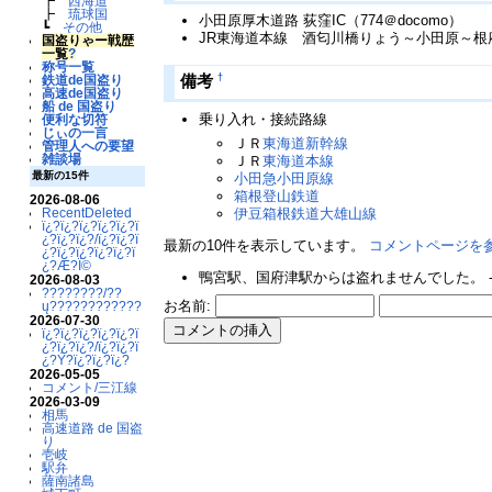
┣
西海道
┣
琉球国
小田原厚木道路 荻窪IC（774＠docomo）
┗
その他
JR東海道本線 酒匂川橋りょう～小田原～根府川
国盗りゃー戦歴
一覧
?
称号一覧
†
備考
鉄道de国盗り
高速de国盗り
船 de 国盗り
乗り入れ・接続路線
便利な切符
じぃの一言
ＪＲ
東海道新幹線
管理人への要望
雑談場
ＪＲ
東海道本線
最新の15件
小田急小田原線
箱根登山鉄道
2026-08-06
伊豆箱根鉄道大雄山線
RecentDeleted
ï¿?ï¿?ï¿?ï¿?ï¿?ï
¿?ï¿?ï¿?/ï¿?ï¿?ï
最新の10件を表示しています。
コメントページを
¿?ï¿?ï¿?ï¿?ï¿?ï
¿?Æ?Ï©
鴨宮駅、国府津駅からは盗れませんでした。 -
2026-08-03
????????/??
お名前:
ų????????????
2026-07-30
ï¿?ï¿?ï¿?ï¿?ï¿?ï
¿?ï¿?ï¿?/ï¿?ï¿?ï
¿?Ý?ï¿?ï¿?ï¿?
2026-05-05
コメント/三江線
2026-03-09
相馬
高速道路 de 国盗
り
壱岐
駅弁
薩南諸島