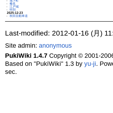
城下町
榛名
江戸城
特別
2025-12-23
秋田自動車道
Last-modified: 2012-01-16 (月) 11
Site admin:
anonymous
PukiWiki 1.4.7
Copyright © 2001-20
Based on "PukiWiki" 1.3 by
yu-ji
. Pow
sec.