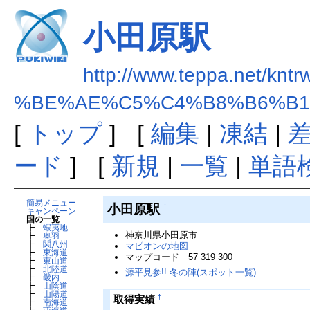
小田原駅
http://www.teppa.net/kntr
%BE%AE%C5%C4%B8%B6%B1
[
トップ
] [
編集
|
凍結
|
ード
] [
新規
|
一覧
|
単語
簡易メニュー
小田原駅
†
キャンペーン
国の一覧
┣
蝦夷地
神奈川県小田原市
┣
奥羽
┣
関八州
マピオンの地図
┣
東海道
マップコード 57 319 300
┣
東山道
┣
北陸道
源平見参!! 冬の陣(スポット一覧)
┣
畿内
┣
山陰道
┣
山陽道
†
取得実績
┣
南海道