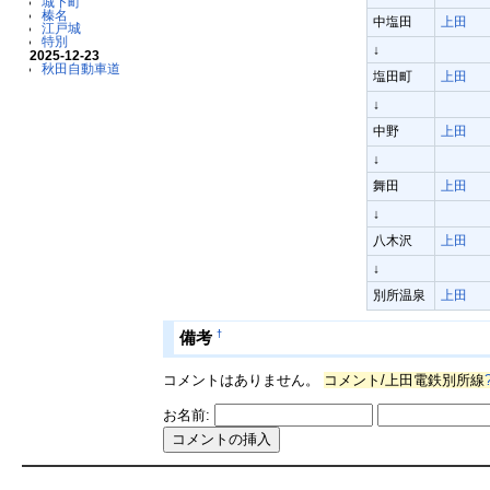
城下町
榛名
中塩田
上田
江戸城
特別
↓
2025-12-23
秋田自動車道
塩田町
上田
↓
中野
上田
↓
舞田
上田
↓
八木沢
上田
↓
別所温泉
上田
†
備考
コメントはありません。
コメント/上田電鉄別所線
お名前: