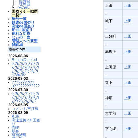
┣
西海道
┣
琉球国
上田
上田
┗
その他
国盗りゃー戦歴
↓
一覧
?
称号一覧
城下
上田
鉄道de国盗り
高速de国盗り
↓
船 de 国盗り
便利な切符
三好町
上田
じぃの一言
管理人への要望
↓
雑談場
最新の15件
赤坂上
上田
2026-08-06
RecentDeleted
↓
ï¿?ï¿?ï¿?ï¿?ï¿?ï
¿?ï¿?ï¿?/ï¿?ï¿?ï
上田原
上田
¿?ï¿?ï¿?ï¿?ï¿?ï
¿?Æ?Ï©
↓
2026-08-03
????????/??
寺下
上田
ų????????????
2026-07-30
↓
ï¿?ï¿?ï¿?ï¿?ï¿?ï
¿?ï¿?ï¿?/ï¿?ï¿?ï
神畑
上田
¿?Ý?ï¿?ï¿?ï¿?
2026-05-05
↓
コメント/三江線
2026-03-09
大学前
上田
相馬
高速道路 de 国盗
↓
り
壱岐
下之郷
上田
駅弁
薩南諸島
↓