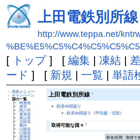
上田電鉄別所線
http://www.teppa.net/kntr
%BE%E5%C5%C4%C5%C5%C
[
トップ
] [
編集
|
凍結
|
ード
] [
新規
|
一覧
|
単語
簡易メニュー
上田電鉄別所線
†
キャンペーン
国の一覧
┣
蝦夷地
鉄道de国盗り
┣
奥羽
┣
関八州
鉄道de国盗り（甲信越・北陸）
┣
東海道
┣
東山道
┣
北陸道
†
取得可能な国々
┣
畿内
┣
山陰道
┣
山陽道
┣
南海道
駅名/区間
取得で