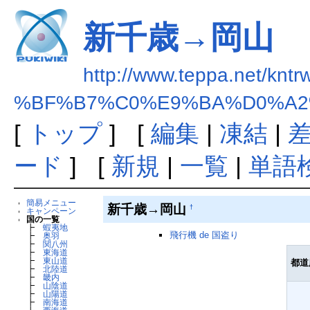
新千歳→岡山
http://www.teppa.net/kntr
%BF%B7%C0%E9%BA%D0%A
[
トップ
] [
編集
|
凍結
|
ード
] [
新規
|
一覧
|
単語
簡易メニュー
新千歳→岡山
†
キャンペーン
国の一覧
┣
蝦夷地
飛行機 de 国盗り
┣
奥羽
┣
関八州
┣
東海道
┣
東山道
都道
┣
北陸道
┣
畿内
┣
山陰道
┣
山陽道
┣
南海道