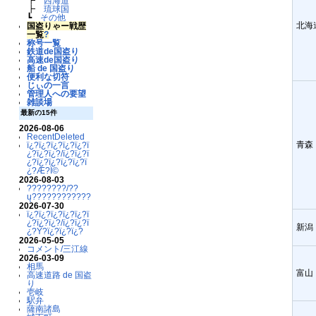
┣
西海道
┣
琉球国
┗
その他
北海
国盗りゃー戦歴
一覧
?
称号一覧
鉄道de国盗り
高速de国盗り
船 de 国盗り
便利な切符
じぃの一言
管理人への要望
雑談場
最新の15件
2026-08-06
RecentDeleted
青森
ï¿?ï¿?ï¿?ï¿?ï¿?ï
¿?ï¿?ï¿?/ï¿?ï¿?ï
¿?ï¿?ï¿?ï¿?ï¿?ï
¿?Æ?Ï©
2026-08-03
????????/??
ų????????????
2026-07-30
ï¿?ï¿?ï¿?ï¿?ï¿?ï
¿?ï¿?ï¿?/ï¿?ï¿?ï
新潟
¿?Ý?ï¿?ï¿?ï¿?
2026-05-05
コメント/三江線
2026-03-09
相馬
富山
高速道路 de 国盗
り
壱岐
駅弁
薩南諸島