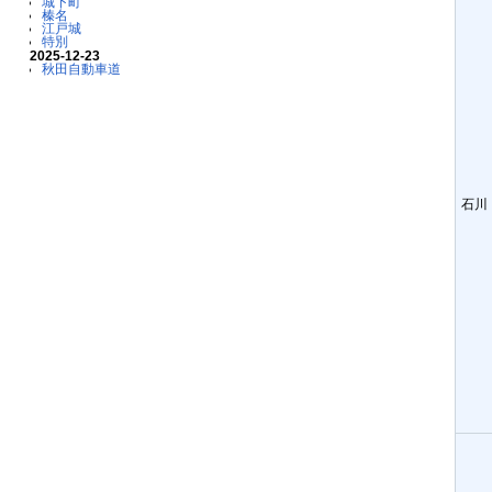
城下町
榛名
江戸城
特別
2025-12-23
秋田自動車道
石川