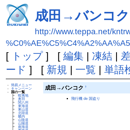
成田→バンコク
http://www.teppa.net/kntr
%C0%AE%C5%C4%A2%AA%A5
[
トップ
] [
編集
|
凍結
|
ード
] [
新規
|
一覧
|
単語
簡易メニュー
成田→バンコク
†
キャンペーン
国の一覧
┣
蝦夷地
飛行機 de 国盗り
┣
奥羽
┣
関八州
┣
東海道
┣
東山道
┣
北陸道
┣
畿内
┣
山陰道
┣
山陽道
┣
南海道