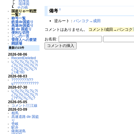
┣
西海道
┣
琉球国
┗
その他
†
備考
国盗りゃー戦歴
一覧
?
称号一覧
逆ルート：
バンコク→成田
鉄道de国盗り
高速de国盗り
船 de 国盗り
コメントはありません。
コメント/成田→バンコク
便利な切符
じぃの一言
お名前:
管理人への要望
雑談場
最新の15件
2026-08-06
RecentDeleted
ï¿?ï¿?ï¿?ï¿?ï¿?ï
¿?ï¿?ï¿?/ï¿?ï¿?ï
¿?ï¿?ï¿?ï¿?ï¿?ï
¿?Æ?Ï©
2026-08-03
????????/??
ų????????????
2026-07-30
ï¿?ï¿?ï¿?ï¿?ï¿?ï
¿?ï¿?ï¿?/ï¿?ï¿?ï
¿?Ý?ï¿?ï¿?ï¿?
2026-05-05
コメント/三江線
2026-03-09
相馬
高速道路 de 国盗
り
壱岐
駅弁
薩南諸島