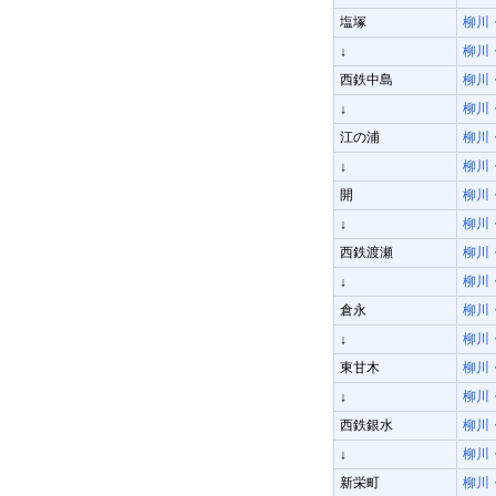
塩塚
柳川
柳川
↓
西鉄中島
柳川
柳川
↓
江の浦
柳川
柳川
↓
開
柳川
柳川
↓
西鉄渡瀬
柳川
柳川
↓
倉永
柳川
柳川
↓
東甘木
柳川
柳川
↓
西鉄銀水
柳川
柳川
↓
新栄町
柳川