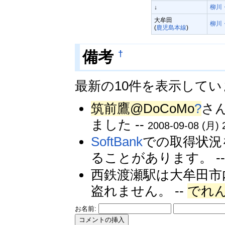
柳川
↓
大牟田
柳川
(
鹿児島本線
)
†
備考
最新の10件を表示して
筑前鷹@DoCoMo
?
さ
ました --
2008-09-08 (月) 
SoftBank
での取得状況
ることがあります。 -
西鉄渡瀬駅は大牟田市
盗れません。 --
でれん
お名前: