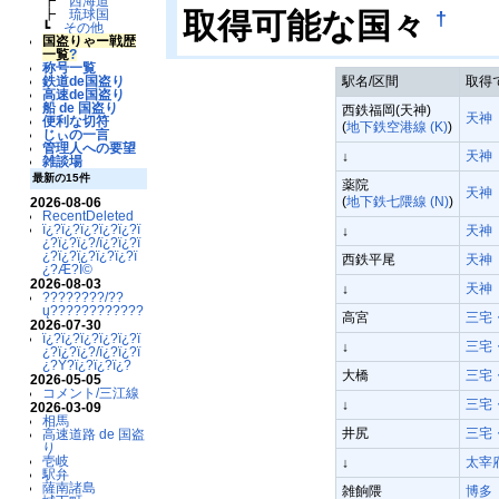
┣
西海道
†
取得可能な国々
┣
琉球国
┗
その他
国盗りゃー戦歴
一覧
?
称号一覧
駅名/区間
取得
鉄道de国盗り
高速de国盗り
船 de 国盗り
西鉄福岡(天神)
天神
便利な切符
(
地下鉄空港線 (K)
)
じぃの一言
管理人への要望
天神
↓
雑談場
最新の15件
薬院
天神
(
地下鉄七隈線 (N)
)
2026-08-06
RecentDeleted
ï¿?ï¿?ï¿?ï¿?ï¿?ï
天神
↓
¿?ï¿?ï¿?/ï¿?ï¿?ï
¿?ï¿?ï¿?ï¿?ï¿?ï
西鉄平尾
天神
¿?Æ?Ï©
2026-08-03
天神
↓
????????/??
ų????????????
高宮
三宅
2026-07-30
ï¿?ï¿?ï¿?ï¿?ï¿?ï
三宅
↓
¿?ï¿?ï¿?/ï¿?ï¿?ï
¿?Ý?ï¿?ï¿?ï¿?
大橋
三宅
2026-05-05
コメント/三江線
三宅
↓
2026-03-09
相馬
井尻
三宅
高速道路 de 国盗
り
壱岐
太宰
↓
駅弁
薩南諸島
雑餉隈
博多