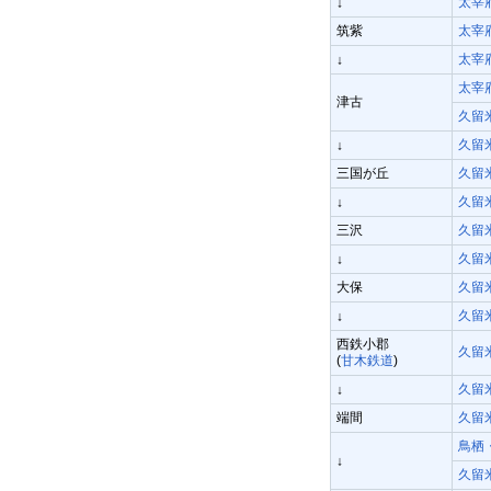
太宰
↓
筑紫
太宰
太宰
↓
太宰
津古
久留
久留
↓
三国が丘
久留
久留
↓
三沢
久留
久留
↓
大保
久留
久留
↓
西鉄小郡
久留
(
甘木鉄道
)
久留
↓
端間
久留
鳥栖
↓
久留