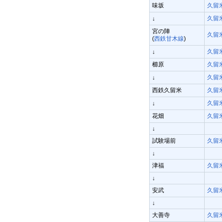
味坂
久留
久留
↓
宮の陣
久留
(
西鉄甘木線
)
久留
↓
櫛原
久留
久留
↓
西鉄久留米
久留
久留
↓
花畑
久留
↓
試験場前
久留
↓
津福
久留
↓
安武
久留
↓
大善寺
久留