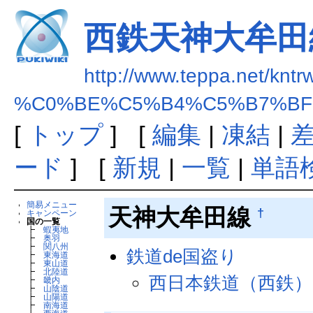
西鉄天神大牟田
http://www.teppa.net/kntr
%C0%BE%C5%B4%C5%B7%BF
[
トップ
] [
編集
|
凍結
|
ード
] [
新規
|
一覧
|
単語
簡易メニュー
天神大牟田線
†
キャンペーン
国の一覧
┣
蝦夷地
┣
奥羽
┣
関八州
鉄道de国盗り
┣
東海道
┣
東山道
┣
北陸道
西日本鉄道（西鉄）
┣
畿内
┣
山陰道
┣
山陽道
┣
南海道