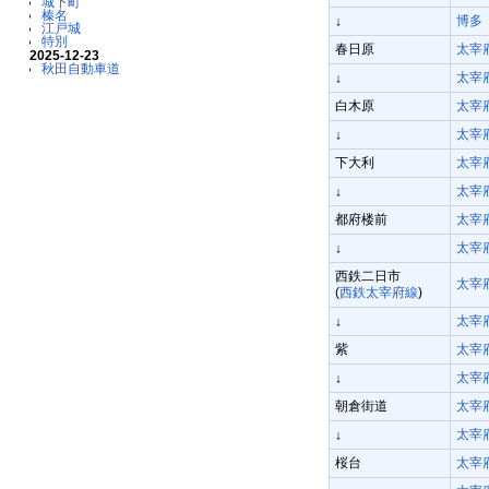
城下町
榛名
博多
↓
江戸城
特別
春日原
太宰
2025-12-23
秋田自動車道
太宰
↓
白木原
太宰
太宰
↓
下大利
太宰
太宰
↓
都府楼前
太宰
太宰
↓
西鉄二日市
太宰
(
西鉄太宰府線
)
太宰
↓
紫
太宰
太宰
↓
朝倉街道
太宰
太宰
↓
桜台
太宰