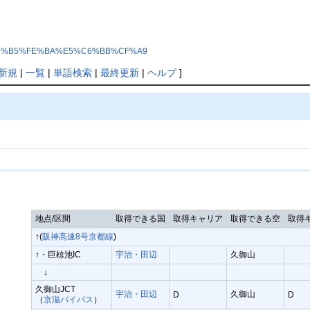
8%C6%F3%B5%FE%BA%E5%C6%BB%CF%A9
新規
|
一覧
|
単語検索
|
最終更新
|
ヘルプ
]
地点/区間
取得できる国
取得キャリア
取得できる空
取得
↑(
阪神高速8号京都線
)
↑・巨椋池IC
宇治・田辺
久御山
↓
久御山JCT
宇治・田辺
久御山
D
D
（
京滋バイパス
）