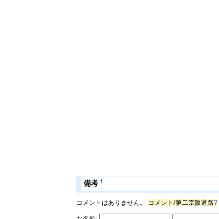
†
備考
コメントはありません。
コメント/第二京阪道路
?
お名前: