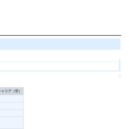
↑
↑
キャリア（空）