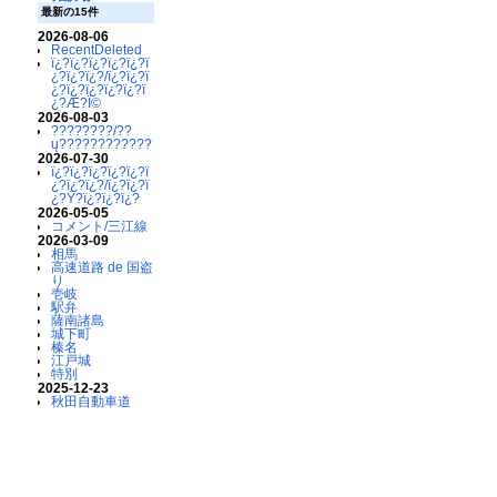
最新の15件
2026-08-06
RecentDeleted
ï¿?ï¿?ï¿?ï¿?ï¿?ï
¿?ï¿?ï¿?/ï¿?ï¿?ï
¿?ï¿?ï¿?ï¿?ï¿?ï
¿?Æ?Ï©
2026-08-03
????????/??
ų????????????
2026-07-30
ï¿?ï¿?ï¿?ï¿?ï¿?ï
¿?ï¿?ï¿?/ï¿?ï¿?ï
¿?Ý?ï¿?ï¿?ï¿?
2026-05-05
コメント/三江線
2026-03-09
相馬
高速道路 de 国盗
り
壱岐
駅弁
薩南諸島
城下町
榛名
江戸城
特別
2025-12-23
秋田自動車道