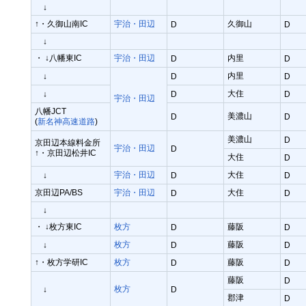
↓
↑・久御山南IC
宇治・田辺
久御山
D
D
↓
・ ↓八幡東IC
宇治・田辺
内里
D
D
内里
↓
D
D
大住
↓
D
D
宇治・田辺
八幡JCT
美濃山
D
D
(
新名神高速道路
)
美濃山
D
京田辺本線料金所
宇治・田辺
D
↑・京田辺松井IC
大住
D
宇治・田辺
大住
↓
D
D
京田辺PA/BS
宇治・田辺
大住
D
D
↓
・ ↓枚方東IC
枚方
藤阪
D
D
枚方
藤阪
↓
D
D
↑・枚方学研IC
枚方
藤阪
D
D
藤阪
D
枚方
↓
D
郡津
D