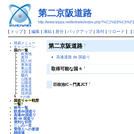
第二京阪道路
http://www.teppa.net/kntrwiki/index.php?%C2%E
[
トップ
] [
編集
|
凍結
|
差分
|
バックアップ
|
添付
|
リロード
] [
簡易メニュー
第二京阪道路
†
キャンペーン
国の一覧
┣
蝦夷地
高速道路 de 国盗り
┣
奥羽
┣
関八州
┣
東海道
†
取得可能な国々
┣
東山道
┣
北陸道
┣
畿内
┣
山陰道
┣
山陽道
†
巨椋池IC～門真JCT
┣
南海道
┣
西海道
┣
琉球国
┗
その他
国盗りゃー戦歴
一覧
?
称号一覧
鉄道de国盗り
高速de国盗り
船 de 国盗り
便利な切符
じぃの一言
管理人への要望
雑談場