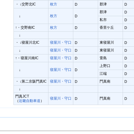
・ ↓交野北IC
枚方
郡津
D
D
郡津
D
枚方
↓
D
私市
D
↑・交野南IC
枚方
香里ケ丘
D
D
↓
・ ↓寝屋川北IC
寝屋川・守口
東寝屋川
D
D
寝屋川・守口
東寝屋川
↓
D
D
↑・寝屋川南IC
寝屋川・守口
萱島
D
D
上野口
D
寝屋川・守口
↓
D
江端
D
・ ↓第二京阪門真IC
寝屋川・守口
門真南
D
D
↓
門真JCT
寝屋川・守口
門真南
D
D
（
近畿自動車道
）