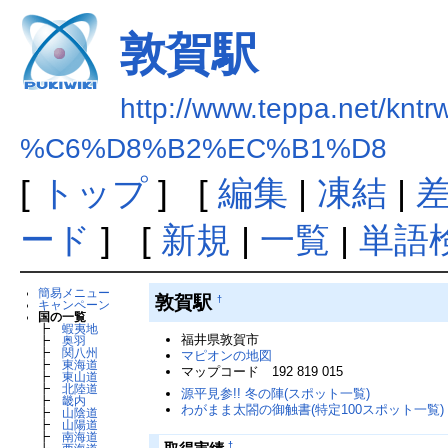
敦賀駅
http://www.teppa.net/kntr
%C6%D8%B2%EC%B1%D8
[
トップ
] [
編集
|
凍結
|
ード
] [
新規
|
一覧
|
単語
簡易メニュー
敦賀駅
†
キャンペーン
国の一覧
┣
蝦夷地
福井県敦賀市
┣
奥羽
┣
関八州
マピオンの地図
┣
東海道
マップコード 192 819 015
┣
東山道
┣
北陸道
源平見参!! 冬の陣(スポット一覧)
┣
畿内
わがまま太閤の御触書(特定100スポット一覧)
┣
山陰道
┣
山陽道
┣
南海道
†