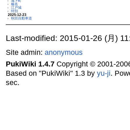
城下町
榛名
江戸城
特別
2025-12-23
秋田自動車道
Last-modified: 2015-01-26 (月) 11
Site admin:
anonymous
PukiWiki 1.4.7
Copyright © 2001-20
Based on "PukiWiki" 1.3 by
yu-ji
. Pow
sec.