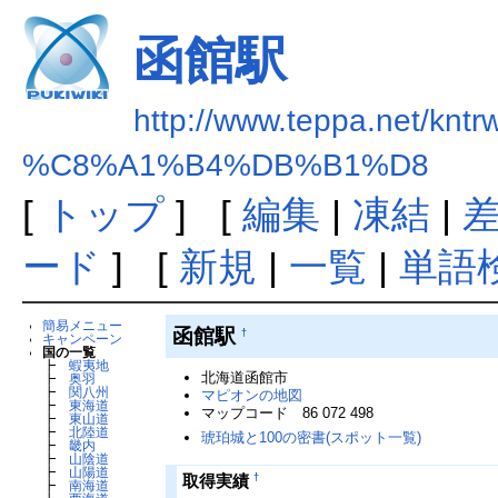
函館駅
http://www.teppa.net/kntr
%C8%A1%B4%DB%B1%D8
[
トップ
] [
編集
|
凍結
|
ード
] [
新規
|
一覧
|
単語
簡易メニュー
函館駅
†
キャンペーン
国の一覧
┣
蝦夷地
北海道函館市
┣
奥羽
┣
関八州
マピオンの地図
┣
東海道
マップコード 86 072 498
┣
東山道
┣
北陸道
琥珀城と100の密書(スポット一覧)
┣
畿内
┣
山陰道
┣
山陽道
†
取得実績
┣
南海道