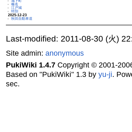
城下町
榛名
江戸城
特別
2025-12-23
秋田自動車道
Last-modified: 2011-08-30 (火) 22
Site admin:
anonymous
PukiWiki 1.4.7
Copyright © 2001-20
Based on "PukiWiki" 1.3 by
yu-ji
. Pow
sec.