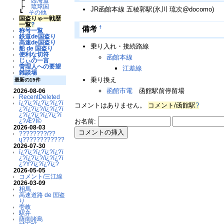
┣
西海道
┣
琉球国
JR函館本線 五稜郭駅(氷川 琉次@docomo)
┗
その他
国盗りゃー戦歴
一覧
?
†
備考
称号一覧
鉄道de国盗り
高速de国盗り
乗り入れ・接続路線
船 de 国盗り
便利な切符
函館本線
じぃの一言
管理人への要望
江差線
雑談場
乗り換え
最新の15件
函館市電
函館駅前停留場
2026-08-06
RecentDeleted
ï¿?ï¿?ï¿?ï¿?ï¿?ï
コメントはありません。
コメント/函館駅
?
¿?ï¿?ï¿?/ï¿?ï¿?ï
¿?ï¿?ï¿?ï¿?ï¿?ï
¿?Æ?Ï©
お名前:
2026-08-03
????????/??
ų????????????
2026-07-30
ï¿?ï¿?ï¿?ï¿?ï¿?ï
¿?ï¿?ï¿?/ï¿?ï¿?ï
¿?Ý?ï¿?ï¿?ï¿?
2026-05-05
コメント/三江線
2026-03-09
相馬
高速道路 de 国盗
り
壱岐
駅弁
薩南諸島