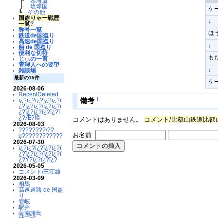
┣
西海道
┣
琉球国
ケ
┗
その他
国盗りゃー戦歴
↓
一覧
?
称号一覧
ほ
鉄道de国盗り
高速de国盗り
↓
船 de 国盗り
便利な切符
も
じぃの一言
管理人への要望
↓
雑談場
最新の15件
ケ
2026-08-06
RecentDeleted
†
備考
ï¿?ï¿?ï¿?ï¿?ï¿?ï
¿?ï¿?ï¿?/ï¿?ï¿?ï
¿?ï¿?ï¿?ï¿?ï¿?ï
¿?Æ?Ï©
コメントはありません。
コメント/比叡山鉄道比叡
2026-08-03
????????/??
お名前:
ų????????????
2026-07-30
ï¿?ï¿?ï¿?ï¿?ï¿?ï
¿?ï¿?ï¿?/ï¿?ï¿?ï
¿?Ý?ï¿?ï¿?ï¿?
2026-05-05
コメント/三江線
2026-03-09
相馬
高速道路 de 国盗
り
壱岐
駅弁
薩南諸島