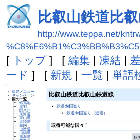
比叡山鉄道比叡
http://www.teppa.net/kntr
%C8%E6%B1%C3%BB%B3%C5
[
トップ
] [
編集
|
凍結
|
ード
] [
新規
|
一覧
|
単語
簡易メニュー
比叡山鉄道比叡山鉄道線
†
キャンペーン
国の一覧
┣
蝦夷地
鉄道de国盗り
┣
奥羽
┣
関八州
鉄道de国盗り（近畿）
┣
東海道
┣
東山道
┣
北陸道
†
取得可能な国々
┣
畿内
┣
山陰道
┣
山陽道
┣
南海道
駅