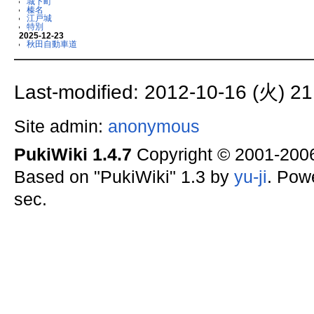
城下町
榛名
江戸城
特別
2025-12-23
秋田自動車道
Last-modified: 2012-10-16 (火) 21
Site admin:
anonymous
PukiWiki 1.4.7
Copyright © 2001-20
Based on "PukiWiki" 1.3 by
yu-ji
. Pow
sec.