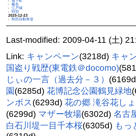
城下町
榛名
江戸城
特別
2025-12-23
秋田自動車道
Last-modified: 2009-04-11 (土) 21
Link:
キャンペーン
(3218d)
キャ
国盗り戦歴(東電鉄＠docomo)
(58
じぃの一言（過去分－３）
(6169
園
(6285d)
花博記念公園鶴見緑地
ンボス
(6293d)
花の郷 滝谷花し
(6299d)
マザー牧場
(6302d)
名古
白石川堤一目千本桜
(6305d)
もっ