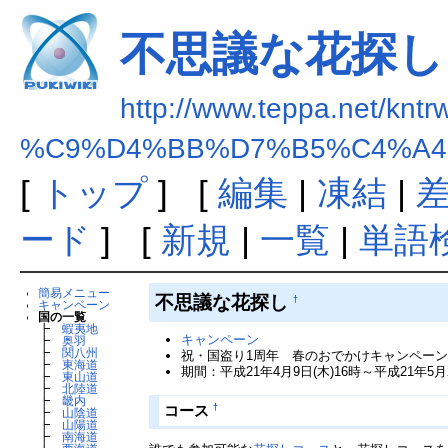
不思議な花探し
http://www.teppa.net/kntr
%C9%D4%BB%D7%B5%C4%A4
[
トップ
] [
編集
|
凍結
|
ード
] [
新規
|
一覧
|
単語
簡易メニュー
不思議な花探し
†
キャンペーン
国の一覧
┣
蝦夷地
キャンペーン
┣
奥羽
┣
関八州
祝・国盗り1周年 春のおでかけキャンペー
┣
東海道
期間：平成21年4月9日(木)16時～平成21年5月
┣
東山道
┣
北陸道
┣
畿内
†
コース
┣
山陰道
┣
山陽道
┣
南海道