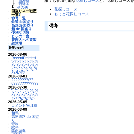
誰でも参加可能な
花探しコース
と、花探しコースを
┣
西海道
┣
琉球国
┗
その他
花探しコース
国盗りゃー戦歴
もっと花探しコース
一覧
?
称号一覧
鉄道de国盗り
†
備考
高速de国盗り
船 de 国盗り
便利な切符
じぃの一言
管理人への要望
雑談場
最新の15件
2026-08-06
RecentDeleted
ï¿?ï¿?ï¿?ï¿?ï¿?ï
¿?ï¿?ï¿?/ï¿?ï¿?ï
¿?ï¿?ï¿?ï¿?ï¿?ï
¿?Æ?Ï©
2026-08-03
????????/??
ų????????????
2026-07-30
ï¿?ï¿?ï¿?ï¿?ï¿?ï
¿?ï¿?ï¿?/ï¿?ï¿?ï
¿?Ý?ï¿?ï¿?ï¿?
2026-05-05
コメント/三江線
2026-03-09
相馬
高速道路 de 国盗
り
壱岐
駅弁
薩南諸島