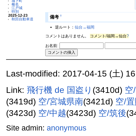
城下町
榛名
江戸城
特別
2025-12-23
†
備考
秋田自動車道
逆ルート：
仙台→福岡
コメントはありません。
コメント/福岡→仙台
?
お名前:
Last-modified: 2017-04-15 (土) 16
Link:
飛行機 de 国盗り
(3410d)
空
(3419d)
空/宮城県南
(3421d)
空/
(3423d)
空/中越
(3423d)
空/筑後
(3
Site admin:
anonymous