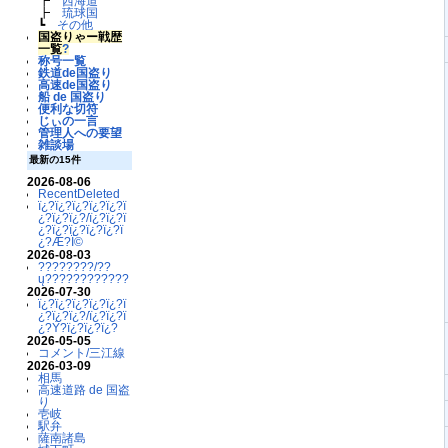
┣
西海道
┣
琉球国
┗
その他
国盗りゃー戦歴
一覧
?
称号一覧
鉄道de国盗り
高速de国盗り
船 de 国盗り
便利な切符
じぃの一言
管理人への要望
雑談場
最新の15件
2026-08-06
RecentDeleted
ï¿?ï¿?ï¿?ï¿?ï¿?ï
¿?ï¿?ï¿?/ï¿?ï¿?ï
¿?ï¿?ï¿?ï¿?ï¿?ï
¿?Æ?Ï©
2026-08-03
????????/??
ų????????????
2026-07-30
ï¿?ï¿?ï¿?ï¿?ï¿?ï
¿?ï¿?ï¿?/ï¿?ï¿?ï
¿?Ý?ï¿?ï¿?ï¿?
2026-05-05
コメント/三江線
2026-03-09
相馬
高速道路 de 国盗
り
壱岐
駅弁
薩南諸島