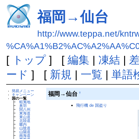
福岡→仙台
http://www.teppa.net/kntr
%CA%A1%B2%AC%A2%AA%C
[
トップ
] [
編集
|
凍結
|
ード
] [
新規
|
一覧
|
単語
簡易メニュー
福岡→仙台
†
キャンペーン
国の一覧
┣
蝦夷地
飛行機 de 国盗り
┣
奥羽
┣
関八州
┣
東海道
┣
東山道
┣
北陸道
┣
畿内
┣
山陰道
┣
山陽道
┣
南海道