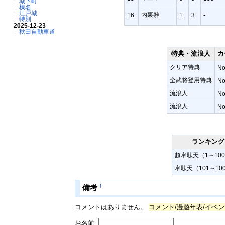
城下町
榛名
江戸城
内裏雛
16
1
3
-
特別
2025-12-23
秋田自動車道
特典・流浪人
カ
クリア特典
No
全武将登用特典
No
流浪人
No
流浪人
No
ランキング
超韋駄天（1～10
韋駄天（101～10
†
備考
コメントはありません。
コメント/漫遊年表/イベン
お名前: