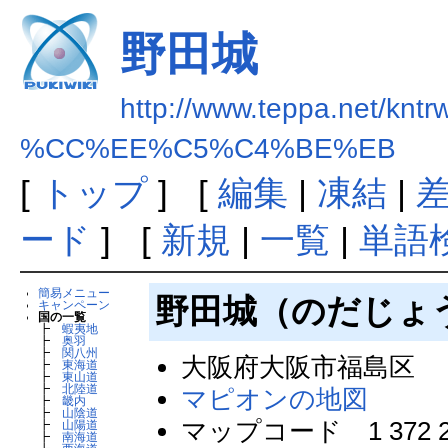
野田城
http://www.teppa.net/kntr
%CC%EE%C5%C4%BE%EB
[
トップ
] [
編集
|
凍結
|
ード
] [
新規
|
一覧
|
単語
簡易メニュー
野田城（のだじょ
キャンペーン
国の一覧
┣
蝦夷地
┣
奥羽
┣
関八州
大阪府大阪市福島区
┣
東海道
┣
東山道
┣
北陸道
マピオンの地図
┣
畿内
┣
山陰道
マップコード 1 372 2
┣
山陽道
┣
南海道