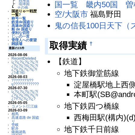
┣
西海道
国一覧 畿内50国
曽
┣
琉球国
┗
その他
国盗りゃー戦歴
空/大阪市
福島野田
一覧
?
称号一覧
鉄道de国盗り
鬼の信長100日天下
高速de国盗り
船 de 国盗り
便利な切符
じぃの一言
管理人への要望
†
取得実績
雑談場
最新の15件
2026-08-06
RecentDeleted
【鉄道】
ï¿?ï¿?ï¿?ï¿?ï¿?ï
¿?ï¿?ï¿?/ï¿?ï¿?ï
¿?ï¿?ï¿?ï¿?ï¿?ï
地下鉄御堂筋線
¿?Æ?Ï©
2026-08-03
????????/??
淀屋橋駅地上西側(S
ų????????????
2026-07-30
ï¿?ï¿?ï¿?ï¿?ï¿?ï
本町駅(SB@andro
¿?ï¿?ï¿?/ï¿?ï¿?ï
¿?Ý?ï¿?ï¿?ï¿?
2026-05-05
地下鉄四つ橋線
コメント/三江線
2026-03-09
相馬
西梅田駅(構内)(d
高速道路 de 国盗
り
壱岐
地下鉄千日前線
駅弁
薩南諸島