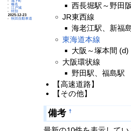
城下町
西長堀駅～野田阪神
榛名
江戸城
特別
JR東西線
2025-12-23
秋田自動車道
海老江駅、新福島
東海道本線
大阪～塚本間 (d)
大阪環状線
野田駅、福島駅
【高速道路】
【その他】
†
備考
最新の10件を表示して