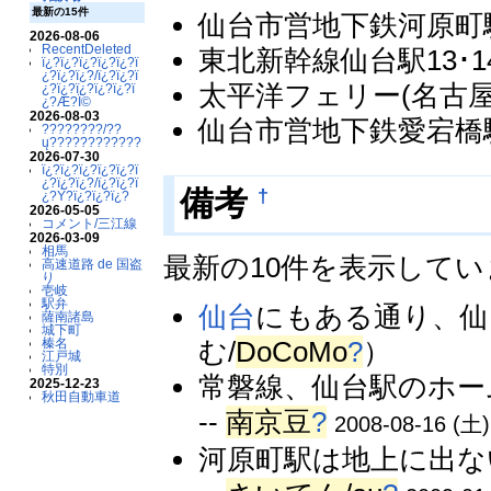
最新の15件
仙台市営地下鉄河原町
2026-08-06
RecentDeleted
東北新幹線仙台駅13･
ï¿?ï¿?ï¿?ï¿?ï¿?ï
¿?ï¿?ï¿?/ï¿?ï¿?ï
太平洋フェリー(名古屋→
¿?ï¿?ï¿?ï¿?ï¿?ï
¿?Æ?Ï©
2026-08-03
仙台市営地下鉄愛宕橋駅（A
????????/??
ų????????????
2026-07-30
ï¿?ï¿?ï¿?ï¿?ï¿?ï
¿?ï¿?ï¿?/ï¿?ï¿?ï
†
備考
¿?Ý?ï¿?ï¿?ï¿?
2026-05-05
コメント/三江線
2026-03-09
相馬
最新の10件を表示して
高速道路 de 国盗
り
壱岐
駅弁
仙台
にもある通り、仙
薩南諸島
城下町
む/
DoCoMo
?
）
榛名
江戸城
特別
常磐線、仙台駅のホー
2025-12-23
秋田自動車道
--
南京豆
?
2008-08-16 (土)
河原町駅は地上に出な