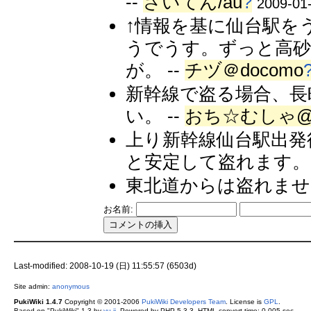
--
さいてん/au
?
2009-01-
↑情報を基に仙台駅を
うでうす。ずっと高砂
が。 --
チヅ＠docomo
新幹線で盗る場合、長
い。 --
おち☆むしゃ@
上り新幹線仙台駅出発
と安定して盗れます。 
東北道からは盗れません
お名前:
Last-modified: 2008-10-19 (日) 11:55:57 (6503d)
Site admin:
anonymous
PukiWiki 1.4.7
Copyright © 2001-2006
PukiWiki Developers Team
. License is
GPL
.
Based on "PukiWiki" 1.3 by
yu-ji
. Powered by PHP 5.3.3. HTML convert time: 0.005 sec.