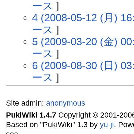
ース
]
4 (2008-05-12 (月) 16
ース
]
5 (2009-03-20 (金) 00
ース
]
6 (2009-08-30 (日) 03
ース
]
Site admin:
anonymous
PukiWiki 1.4.7
Copyright © 2001-20
Based on "PukiWiki" 1.3 by
yu-ji
. Pow