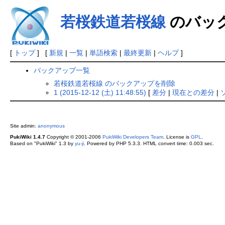
若桜鉄道若桜線
のバッ
[
トップ
] [
新規
|
一覧
|
単語検索
|
最終更新
|
ヘルプ
]
バックアップ一覧
若桜鉄道若桜線 のバックアップを削除
1 (2015-12-12 (土) 11:48:55)
[
差分
|
現在との差分
|
Site admin:
anonymous
PukiWiki 1.4.7
Copyright © 2001-2006
PukiWiki Developers Team
. License is
GPL
.
Based on "PukiWiki" 1.3 by
yu-ji
. Powered by PHP 5.3.3. HTML convert time: 0.003 sec.