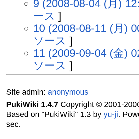
9 (2008-08-04 (月) 12
ース
]
10 (2008-08-11 (月) 0
ソース
]
11 (2009-09-04 (金) 0
ソース
]
Site admin:
anonymous
PukiWiki 1.4.7
Copyright © 2001-20
Based on "PukiWiki" 1.3 by
yu-ji
. Pow
sec.