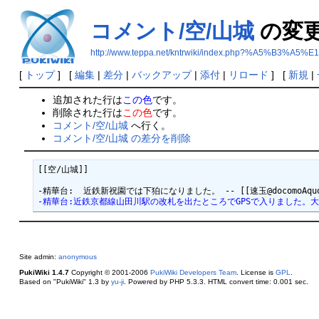
コメント/空/山城
の変
http://www.teppa.net/kntrwiki/index.php?%A5%
[
トップ
] [
編集
|
差分
|
バックアップ
|
添付
|
リロード
] [
新規
|
追加された行は
この色
です。
削除された行は
この色
です。
コメント/空/山城
へ行く。
コメント/空/山城 の差分を削除
[[空/山城]]

-精華台:近鉄京都線山田川駅の改札を出たところでGPSで入りました。大和西大寺方
Site admin:
anonymous
PukiWiki 1.4.7
Copyright © 2001-2006
PukiWiki Developers Team
. License is
GPL
.
Based on "PukiWiki" 1.3 by
yu-ji
. Powered by PHP 5.3.3. HTML convert time: 0.001 sec.