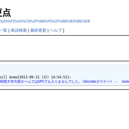
更点
B3%A5%E1%A5%F3%A5%C8%2F%B6%F5%2F%BB%B3%BE%EB
一覧
|
単語検索
|
最終更新
|
ヘルプ
]
面ホームではGPSでも入りませんでした。(docomoガラケー) --  &new{2015-