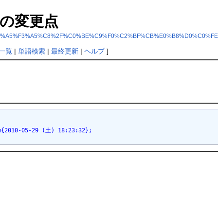
の変更点
%B3%A5%E1%A5%F3%A5%C8%2F%C0%BE%C9%F0%C2%BF%CB%E0%B8%D0%C0%FE
一覧
|
単語検索
|
最終更新
|
ヘルプ
]
010-05-29 (土) 18:23:32};