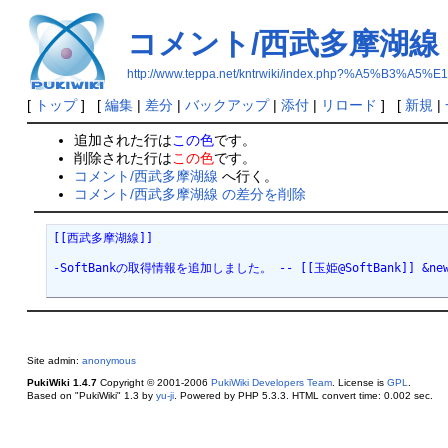
コメント/西武多摩湖線
http://www.teppa.net/kntrwiki/index.php?%A5
[
トップ
] [
編集
|
差分
|
バックアップ
|
添付
|
リロード
] [
新規
|
追加された行は
この色
です。
削除された行は
この色
です。
コメント/西武多摩湖線
へ行く。
コメント/西武多摩湖線 の差分を削除
[[西武多摩湖線]]
-SoftBankの取得情報を追加しました。 -- [[玉姫@SoftBank]] &new{2
Site admin:
anonymous
PukiWiki 1.4.7
Copyright © 2001-2006
PukiWiki Developers Team
. License is
GPL
.
Based on "PukiWiki" 1.3 by
yu-ji
. Powered by PHP 5.3.3. HTML convert time: 0.002 sec.