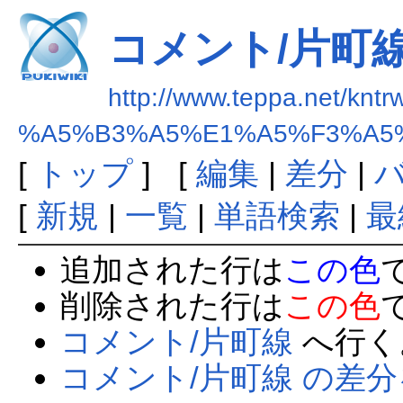
コメント/片町
http://www.teppa.net/kntr
%A5%B3%A5%E1%A5%F3%A5
[
トップ
] [
編集
|
差分
|
[
新規
|
一覧
|
単語検索
|
最
追加された行は
この色
削除された行は
この色
コメント/片町線
へ行く
コメント/片町線 の差