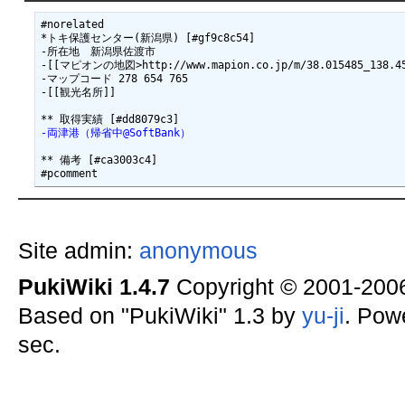
#norelated

*トキ保護センター(新潟県) [#gf9c8c54]

-所在地　新潟県佐渡市

-[[マピオンの地図>http://www.mapion.co.jp/m/38.015485_138.454
-マップコード 278 654 765

-[[観光名所]]

-両津港（帰省中@SoftBank）
** 備考 [#ca3003c4]

Site admin:
anonymous
PukiWiki 1.4.7
Copyright © 2001-20
Based on "PukiWiki" 1.3 by
yu-ji
. Pow
sec.