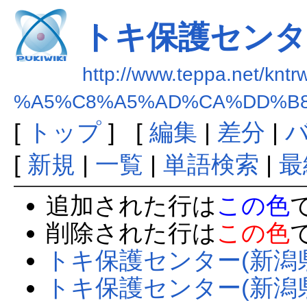
トキ保護センタ
http://www.teppa.net/kntr
%A5%C8%A5%AD%CA%DD%B8
[
トップ
] [
編集
|
差分
|
[
新規
|
一覧
|
単語検索
|
最
追加された行は
この色
削除された行は
この色
トキ保護センター(新潟
トキ保護センター(新潟