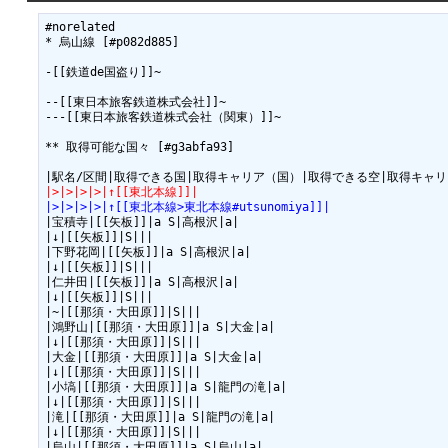
#norelated

* 烏山線 [#p082d885]

-[[鉄道de国盗り]]~

--[[東日本旅客鉄道株式会社]]~

---[[東日本旅客鉄道株式会社（関東）]]~

** 取得可能な国々 [#g3abfa93]

|>|>|>|>|↑[[東北本線]]|
|>|>|>|>|↑[[東北本線>東北本線#utsunomiya]]|
|宝積寺|[[矢板]]|a S|高根沢|a|

|↓|[[矢板]]|S|||

|下野花岡|[[矢板]]|a S|高根沢|a|

|↓|[[矢板]]|S|||

|仁井田|[[矢板]]|a S|高根沢|a|

|↓|[[矢板]]|S|||

|~|[[那須・大田原]]|S|||

|鴻野山|[[那須・大田原]]|a S|大金|a|

|↓|[[那須・大田原]]|S|||

|大金|[[那須・大田原]]|a S|大金|a|

|↓|[[那須・大田原]]|S|||

|小塙|[[那須・大田原]]|a S|龍門の滝|a|

|↓|[[那須・大田原]]|S|||

|滝|[[那須・大田原]]|a S|龍門の滝|a|

|↓|[[那須・大田原]]|S|||

|烏山|[[那須・大田原]]|a S|烏山|a|
