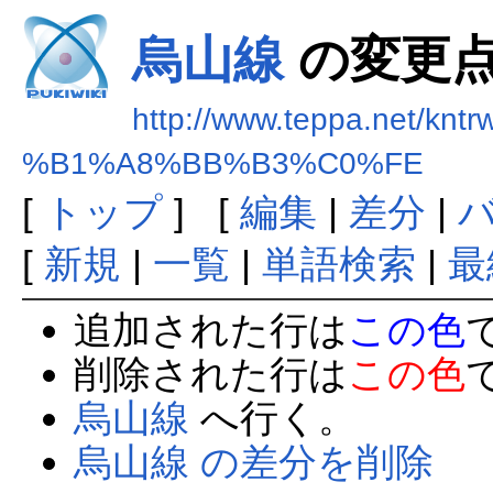
烏山線
の変更
http://www.teppa.net/kntr
%B1%A8%BB%B3%C0%FE
[
トップ
] [
編集
|
差分
|
[
新規
|
一覧
|
単語検索
|
最
追加された行は
この色
削除された行は
この色
烏山線
へ行く。
烏山線 の差分を削除