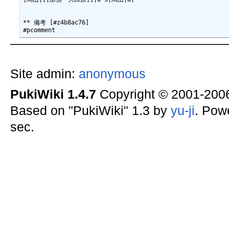
** 備考 [#z4b8ac76]

Site admin:
anonymous
PukiWiki 1.4.7
Copyright © 2001-20
Based on "PukiWiki" 1.3 by
yu-ji
. Pow
sec.