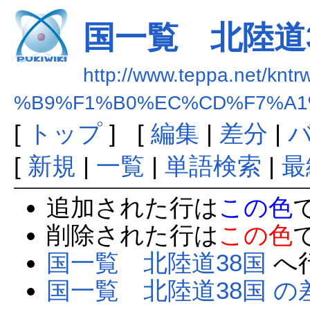
国一覧 北陸道
http://www.teppa.net/kntr
%B9%F1%B0%EC%CD%F7%A1
[
トップ
] [
編集
|
差分
|
[
新規
|
一覧
|
単語検索
|
最
追加された行は
この色
削除された行は
この色
国一覧 北陸道38国
へ
国一覧 北陸道38国 の