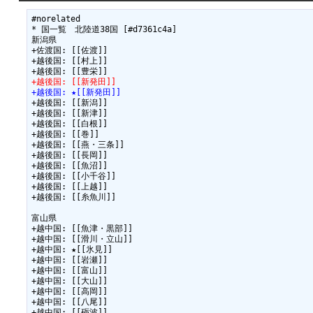
#norelated

* 国一覧　北陸道38国 [#d7361c4a]

新潟県

+佐渡国: [[佐渡]]

+越後国: [[村上]]

+越後国: [[新発田]]
+越後国: ★[[新発田]]
+越後国: [[新潟]]

+越後国: [[新津]]

+越後国: [[白根]]

+越後国: [[巻]]

+越後国: [[燕・三条]]

+越後国: [[長岡]]

+越後国: [[魚沼]]

+越後国: [[小千谷]]

+越後国: [[上越]]

+越後国: [[糸魚川]]

富山県

+越中国: [[魚津・黒部]]

+越中国: [[滑川・立山]]

+越中国: ★[[氷見]]

+越中国: [[岩瀬]]

+越中国: [[富山]]

+越中国: [[大山]]

+越中国: [[高岡]]

+越中国: [[八尾]]

+越中国: [[砺波]]
