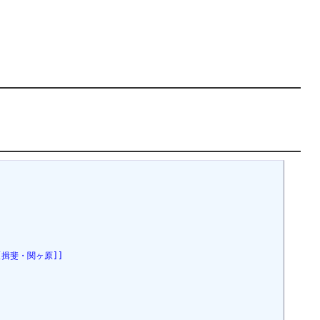
[揖斐・関ヶ原]]