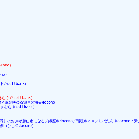
omo）
mo）
softbank）
）
ら＠softbank）
m／筆影映ゆる瀬戸の海＠docomo）
むら＠softbank）
の対岸が勝山市になる／織座＠docomo／瑞穂＠ａｕ／しばたん＠docomo／素人＠
（ひじ＠docomo）