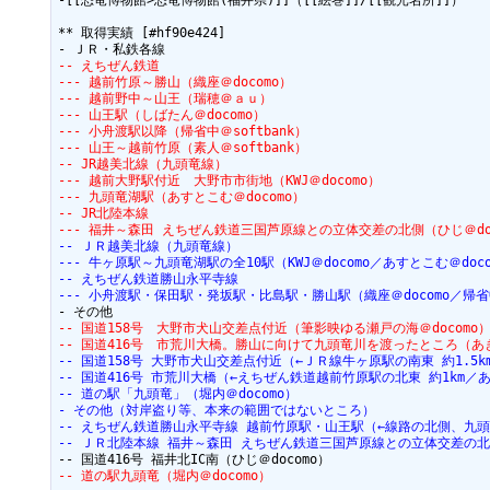
-[[恐竜博物館>恐竜博物館(福井県)]]（[[絵巻]]/[[観光名所]]）

** 取得実績 [#hf90e424]

-- えちぜん鉄道
--- 越前竹原～勝山（織座＠docomo）
--- 越前野中～山王（瑞穂＠ａｕ）
--- 山王駅（しばたん＠docomo）
--- 小舟渡駅以降（帰省中＠softbank）
--- 山王～越前竹原（素人＠softbank）
-- JR越美北線（九頭竜線）
--- 越前大野駅付近　大野市市街地（KWJ＠docomo）
--- 九頭竜湖駅（あすとこむ＠docomo）
-- JR北陸本線
--- 福井～森田 えちぜん鉄道三国芦原線との立体交差の北側（ひじ＠doc
-- ＪＲ越美北線（九頭竜線）
--- 牛ヶ原駅～九頭竜湖駅の全10駅（KWJ＠docomo／あすとこむ＠doco
-- えちぜん鉄道勝山永平寺線
--- 小舟渡駅・保田駅・発坂駅・比島駅・勝山駅（織座＠docomo／帰省中＠
-- 国道158号　大野市犬山交差点付近（筆影映ゆる瀬戸の海＠docomo
-- 国道416号　市荒川大橋。勝山に向けて九頭竜川を渡ったところ（あきむ
-- 国道158号 大野市犬山交差点付近（←ＪＲ線牛ヶ原駅の南東 約1.5k
-- 国道416号 市荒川大橋（←えちぜん鉄道越前竹原駅の北東 約1km／あき
-- 道の駅「九頭竜」（堀内＠docomo）
- その他（対岸盗り等、本来の範囲ではないところ）
-- えちぜん鉄道勝山永平寺線 越前竹原駅・山王駅（←線路の北側、九頭竜川
-- ＪＲ北陸本線 福井～森田 えちぜん鉄道三国芦原線との立体交差の北側
-- 道の駅九頭竜（堀内＠docomo）