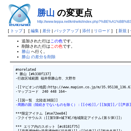
勝山
の変更点
http://www.teppa.net/kntrwiki/index.php?%BE%A1%BB%B
[
トップ
] [
編集
|
差分
|
バックアップ
|
添付
|
リロード
] [
新規
|
追加された行は
この色
です。
削除された行は
この色
です。
勝山
へ行く。
勝山 の差分を削除
#norelated

* 勝山 [#k338f137]

-行政区域範囲 福井県勝山市、大野市

-[[マピオンの地図:http://www.mapion.co.jp/m/35.95138_136.61
-マップコード　240 448 164~

-周囲の国（陸続きでないものを除く）：[[小松]]／[[加賀]]／[[芦原]]
***限定アイテム [#se72ee84]

-フクイサウルス（[[第5弾>城下町/地域限定アイテム(第５弾)]]）

*** エリア内のスポット [#c8181f75]
