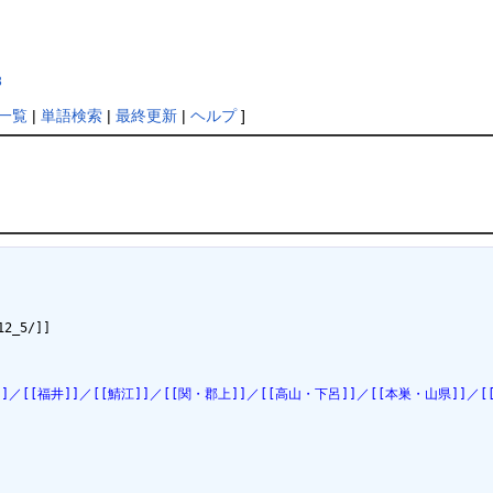
3
一覧
|
単語検索
|
最終更新
|
ヘルプ
]
2_5/]]　

／[[福井]]／[[鯖江]]／[[関・郡上]]／[[高山・下呂]]／[[本巣・山県]]／[