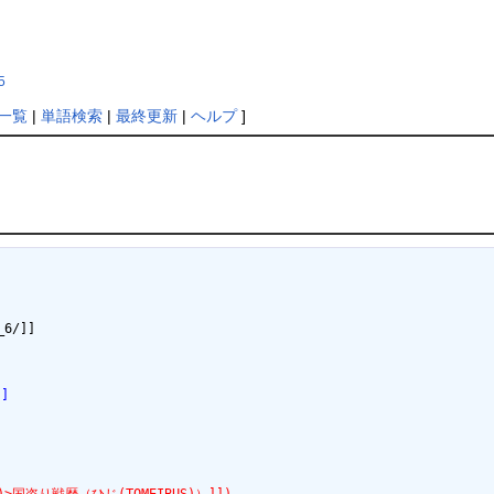
5
一覧
|
単語検索
|
最終更新
|
ヘルプ
]
6/]]　

]