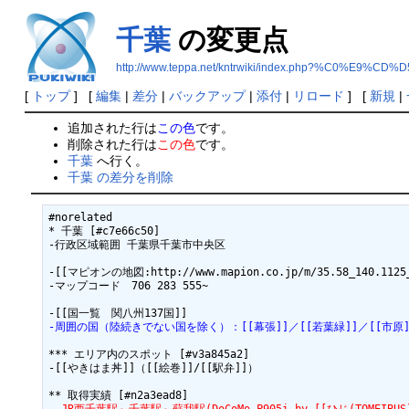
千葉
の変更点
http://www.teppa.net/kntrwiki/index.php?%C0%E9%CD%D
[
トップ
] [
編集
|
差分
|
バックアップ
|
添付
|
リロード
] [
新規
|
追加された行は
この色
です。
削除された行は
この色
です。
千葉
へ行く。
千葉 の差分を削除
#norelated

* 千葉 [#c7e66c50]

-行政区域範囲 千葉県千葉市中央区

-[[マピオンの地図:http://www.mapion.co.jp/m/35.58_140.1125_
-マップコード　706 283 555~

-周囲の国（陸続きでない国を除く）：[[幕張]]／[[若葉緑]]／[[市原]
*** エリア内のスポット [#v3a845a2]

-[[やきはま丼]]（[[絵巻]]/[[駅弁]]）
