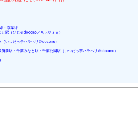
S)>国盗り戦歴（ひじ(TOMEIBUS)）]])
線・京葉線
と駅（ひじ＠docomo／ちぃ＠ａｕ）
（いつだっ亭ハラヘリ＠docomo）
所前駅・千葉みなと駅・千葉公園駅（いつだっ亭ハラヘリ＠docomo）
）