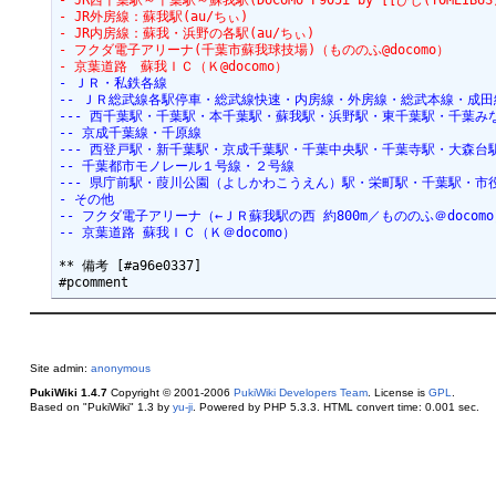
- JR西千葉駅～千葉駅～蘇我駅(DoCoMo P905i by [[ひじ(TOMEIBU
- JR外房線：蘇我駅(au/ちぃ)
- JR内房線：蘇我・浜野の各駅(au/ちぃ)
- フクダ電子アリーナ(千葉市蘇我球技場)（もののふ@docomo） 
- 京葉道路　蘇我ＩＣ（Ｋ@docomo）
- ＪＲ・私鉄各線
-- ＪＲ総武線各駅停車・総武線快速・内房線・外房線・総武本線・成田
--- 西千葉駅・千葉駅・本千葉駅・蘇我駅・浜野駅・東千葉駅・千葉みな
-- 京成千葉線・千原線
--- 西登戸駅・新千葉駅・京成千葉駅・千葉中央駅・千葉寺駅・大森台駅
-- 千葉都市モノレール１号線・２号線
--- 県庁前駅・葭川公園（よしかわこうえん）駅・栄町駅・千葉駅・市役
- その他
-- フクダ電子アリーナ（←ＪＲ蘇我駅の西 約800m／もののふ＠docomo
-- 京葉道路 蘇我ＩＣ（Ｋ＠docomo）
** 備考 [#a96e0337]

Site admin:
anonymous
PukiWiki 1.4.7
Copyright © 2001-2006
PukiWiki Developers Team
. License is
GPL
.
Based on "PukiWiki" 1.3 by
yu-ji
. Powered by PHP 5.3.3. HTML convert time: 0.001 sec.