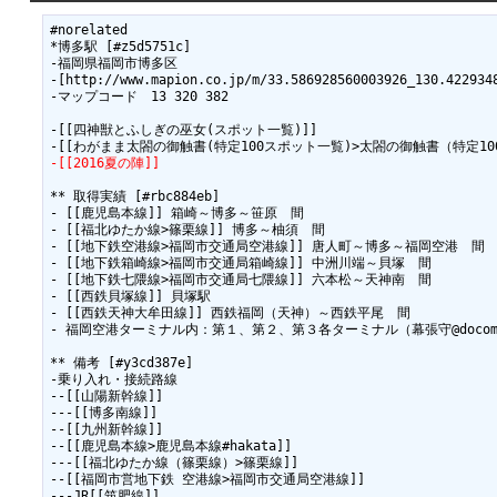
#norelated

*博多駅 [#z5d5751c]

-福岡県福岡市博多区

-[http://www.mapion.co.jp/m/33.586928560003926_130.422
-マップコード　13 320 382

-[[四神獣とふしぎの巫女(スポット一覧)]]

-[[2016夏の陣]]
** 取得実績 [#rbc884eb]

- [[鹿児島本線]] 箱崎～博多～笹原　間

- [[福北ゆたか線>篠栗線]] 博多～柚須　間

- [[地下鉄空港線>福岡市交通局空港線]] 唐人町～博多～福岡空港　間

- [[地下鉄箱崎線>福岡市交通局箱崎線]] 中洲川端～貝塚　間

- [[地下鉄七隈線>福岡市交通局七隈線]] 六本松～天神南　間

- [[西鉄貝塚線]] 貝塚駅

- [[西鉄天神大牟田線]] 西鉄福岡（天神）～西鉄平尾　間

- 福岡空港ターミナル内：第１、第２、第３各ターミナル（幕張守@docomo
** 備考 [#y3cd387e]

-乗り入れ・接続路線

--[[山陽新幹線]]

---[[博多南線]]

--[[九州新幹線]]

--[[鹿児島本線>鹿児島本線#hakata]]　

---[[福北ゆたか線（篠栗線）>篠栗線]]

--[[福岡市営地下鉄 空港線>福岡市交通局空港線]]

---JR[[筑肥線]]
