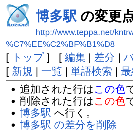
博多駅
の変更
http://www.teppa.net/kntr
%C7%EE%C2%BF%B1%D8
[
トップ
] [
編集
|
差分
|
[
新規
|
一覧
|
単語検索
|
最
追加された行は
この色
削除された行は
この色
博多駅
へ行く。
博多駅 の差分を削除