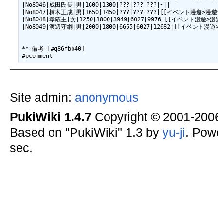
|No8046|成田氏長|男|1600|1300|???|???|???|~||

|No8047|楠木正成|男|1650|1450|???|???|???|[[イベント
|No8048|孝蔵主|女|1250|1800|3949|6027|9976|[[イベン
|No8049|渡辺守綱|男|2000|1800|6655|6027|12682|[[イ
** 備考 [#q86fbb40]

Site admin:
anonymous
PukiWiki 1.4.7
Copyright © 2001-20
Based on "PukiWiki" 1.3 by
yu-ji
. Pow
sec.