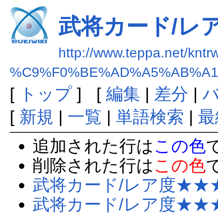
武将カード/レ
http://www.teppa.net/kntr
%C9%F0%BE%AD%A5%AB%A1
[
トップ
] [
編集
|
差分
|
[
新規
|
一覧
|
単語検索
|
最
追加された行は
この色
削除された行は
この色
武将カード/レア度★★
武将カード/レア度★★