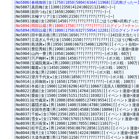
|No5886|春桃御前|女|1750|1850|5804|6164|11968|[[武
|No5887|真田梅|女|1300|2350|4124|8022|12146|~|~|

|No5888|前田つね|女|1650|2000|???|???|???|~|~|

|No5889|京極マリア|女|1500|2150|???|???|???|~|~|

|No5894|岡田以蔵|男|1800|1750|???|???|???|[[ログイン７>チャン
|No5894|岡田以蔵|男|1800|1750|6327|5954|12281|[[ログイン７
|No5895|田中新兵衛|男|1550|1650|???|???|???|~|14日目大当たり|
|No5897|立花ぎん千代|女|1500|2150|???|???|???|[[ごほうび帳>
|No5899|島清興★|男|1950|1600|6673|5406|12079|[[
|No5903|豊臣秀頼|男|1900|1600|???|???|???|[[イベント
|No5904|山内一豊|男|1950|1600|???|???|???|~|ボス戦：60万|

|No5907|宍戸梅軒★|男|2100|1450|???|???|???|~|ボス戦：100万|

|No5908|宝蔵院胤栄★|男|2000|1550|???|???|???|~|ボス戦：100万|
|No5909|蘭叢★|女|1450|2000|???|???|???|~|ボス戦：100万|

|No5910|赤鬼|男|2100|1500|???|???|???|~|ボス戦：60万|

|No5912|望月千代女★|女|1550|1850|???|???|???|~|ボス戦：100万|
|No5914|土田御前★|女|1650|1750|???|???|???|~|ボス戦：100万|

|No8016|冬姫|女|1900|1230|6296|4371|10667|流浪人(期間限定)|期間
|No8022|濃姫|女|1650|1450|5391|4764|10155|[[イベン
|No8024|愛姫|女|1500|1500|5151|5151|10302|[[イベン
|No8031|佐竹義宣★|男|2000|850|6805|2749|9554|[[イベ
|No8032|霧隠才蔵★|男|1600|1400|5306|4788|10094|[[
|No8034|安国寺恵瓊|男|1400|1600|4588|5506|10094|[[
|No8037|千姫★|女|700|2350|2051|8322|10373|[[イベン
|No8038|雪女★|女|1700|1700|5765|5765|11530|[[イベ
|No8039|荒川長実★|男|2000|1200|7055|3962|11017|~||

|No8042|松平広忠★|男|2450|950|8679|2856|11535|[[イ
|No8044|飛天|女|1700|1300|5665|4224|9889|[[イベント
|No8045|大道寺政繁|男|1750|1150|???|???|???|[[イベン