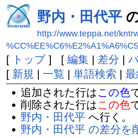
野内・田代平
の
http://www.teppa.net/kntr
%CC%EE%C6%E2%A1%A6%C
[
トップ
] [
編集
|
差分
|
[
新規
|
一覧
|
単語検索
|
最
追加された行は
この色
削除された行は
この色
野内・田代平
へ行く。
野内・田代平 の差分を