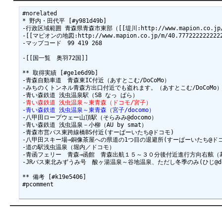
#norelated

* 野内・田代平 [#y981d49b]

-行政区域範囲 青森県青森市東部（[[堤川:http://www.mapion.co.jp/c/f?u
-[[マピオンの地図:http://www.mapion.co.jp/m/40.7772222222222_
-マップコード　99 419 268

-[[国一覧　奥羽72国]]

** 取得実績 [#ge1e6d9b]

-青森自動車道　青森東IC付近（あすとこむ/DoCoMo）

-みちのくトンネル青森方出口付近でも盗れます。（あすとこむ/DoCoMo）
-青い森鉄道 浅虫温泉～東青森（ドコモ/宮子）
-青い森鉄道 浅虫温泉～東青森（宮子/docomo）
-八甲田ロープウェー山頂駅（そらみみ@docomo）

-青い森鉄道 浅虫温泉－小柳（AU by smat）

-青森市営バス東跨線橋BS付近(すーぱーいたち@ドコモ)

-八甲田スキー場→銅像茶屋への県道の1つ目の退避所(すーぱーいたち@ドコ
-道の駅浅虫温泉（堀内／ドコモ）

-青函フェリー　青森→函館　青森出航１５～３０分後付近進行方向右舷（幕張守
-JRバス東北みずうみ号　酸ヶ湯温泉～谷地温泉、ただし冬季のみ(ひじ@doc
** 備考 [#k19e5406]
