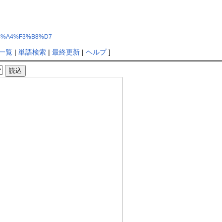
4%AB%A4%F3%B8%D7
一覧
|
単語検索
|
最終更新
|
ヘルプ
]