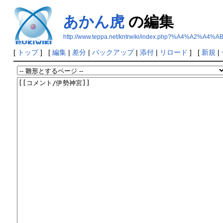
あかん虎
の編集
http://www.teppa.net/kntrwiki/index.php?%A4%A2%A
[
トップ
] [
編集
|
差分
|
バックアップ
|
添付
|
リロード
] [
新規
|