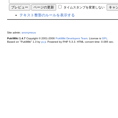
タイムスタンプを変更しない
テキスト整形のルールを表示する
Site admin:
anonymous
PukiWiki 1.4.7
Copyright © 2001-2006
PukiWiki Developers Team
. License is
GPL
.
Based on "PukiWiki" 1.3 by
yu-ji
. Powered by PHP 5.3.3. HTML convert time: 0.085 sec.