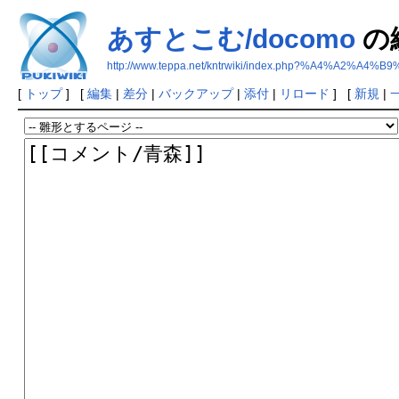
あすとこむ/docomo
の
http://www.teppa.net/kntrwiki/index.php?%A4%A2%
[
トップ
] [
編集
|
差分
|
バックアップ
|
添付
|
リロード
] [
新規
|