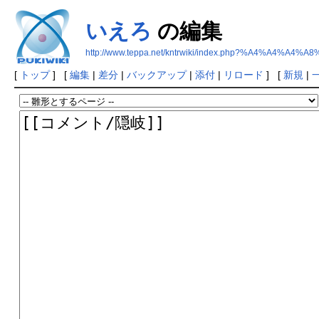
いえろ
の編集
http://www.teppa.net/kntrwiki/index.php?%A4%A4%A4%
[
トップ
] [
編集
|
差分
|
バックアップ
|
添付
|
リロード
] [
新規
|