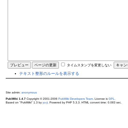
タイムスタンプを変更しない
テキスト整形のルールを表示する
Site admin:
anonymous
PukiWiki 1.4.7
Copyright © 2001-2006
PukiWiki Developers Team
. License is
GPL
.
Based on "PukiWiki" 1.3 by
yu-ji
. Powered by PHP 5.3.3. HTML convert time: 0.083 sec.