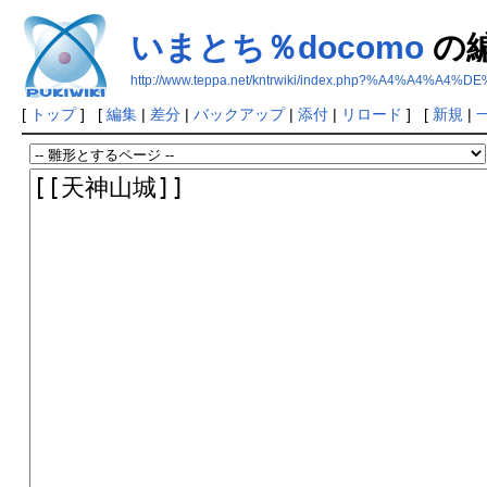
いまとち％docomo
の
http://www.teppa.net/kntrwiki/index.php?%A4%A4%
[
トップ
] [
編集
|
差分
|
バックアップ
|
添付
|
リロード
] [
新規
|